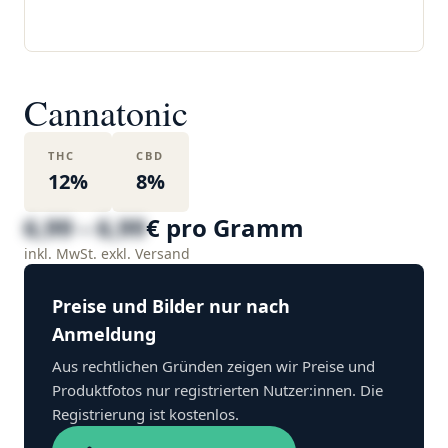
Cannatonic
THC
CBD
12%
8%
6,99 – 6,99
€ pro Gramm
inkl. MwSt. exkl. Versand
Preise und Bilder nur nach
Anmeldung
Aus rechtlichen Gründen zeigen wir Preise und
Produktfotos nur registrierten Nutzer:innen. Die
Registrierung ist kostenlos.