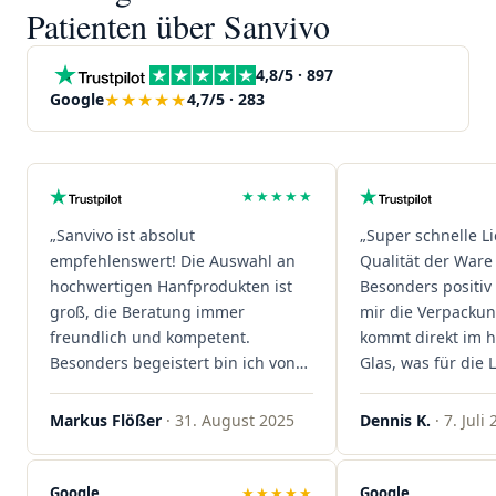
Patienten über Sanvivo
4,8/5 · 897
★★★★★
Google
4,7/5 · 283
★★★★★
„Sanvivo ist absolut
„Super schnelle L
empfehlenswert! Die Auswahl an
Qualität der Ware 
hochwertigen Hanfprodukten ist
Besonders positiv 
groß, die Beratung immer
mir die Verpacku
freundlich und kompetent.
kommt direkt im 
Besonders begeistert bin ich von
Glas, was für die
der schnellen Rezeptannahme –
ist. Ich bestelle hi
alles läuft unkompliziert und
wieder!"
Markus Flößer
· 31. August 2025
Dennis K.
· 7. Juli
reibungslos. Auch die Lieferungen
sind extrem zügig, was mir jedes
Mal viel Zeit spart. Man merkt,
Google
★★★★★
Google