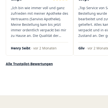
dass hier Qualität, Service und
„Ich bin wie immer voll und ganz
„Top Service von S
Kundenzufriedenheit an erster
zufrieden mit meiner Apotheke des
Bestellung wurde 
Stelle stehen. Vielen Dank an das
Vertrauens (Sanvivo Apotheke).
bearbeitet und zu
Team von Sanvivo – ich bin
Meine Bestellung kam bis jetzt
geliefert. Alles ka
rundum begeistert!"
immer ordentlich verpackt bei mir
verpackt und in 
zu Hause an. Die Qualität der
Zustand an. Der 
Blüten ist auch immer auf einem
war unkomplizier
hohen Niveau, die Auswahl ist
professionell. Qua
Henry Seibt
· vor 2 Monaten
Gliv
· vor 2 Monat
groß und die Preise sind fair. Die
Kundenzufriedenh
Blüten werden hier auch
auf ganzer Linie.
ordentlich gelagert, ich hatte nur
klare 5 Sterne!"
Alle Trustpilot-Bewertungen
gute bis sehr gute Qualität. Ich
bestelle hier schon länger und
kann die Sanvivo Apotheke nur
jedem empfehlen. Macht weiter
so."