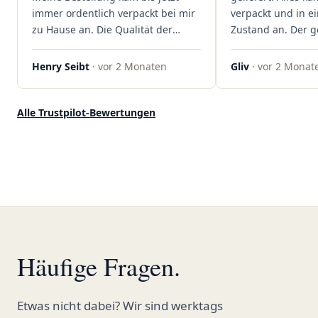
rundum begeistert!"
immer ordentlich verpackt bei mir
verpackt und in 
zu Hause an. Die Qualität der
Zustand an. Der 
Blüten ist auch immer auf einem
war unkomplizier
hohen Niveau, die Auswahl ist
professionell. Qua
Henry Seibt
· vor 2 Monaten
Gliv
· vor 2 Monat
groß und die Preise sind fair. Die
Kundenzufriedenh
Blüten werden hier auch
auf ganzer Linie.
ordentlich gelagert, ich hatte nur
klare 5 Sterne!"
Alle Trustpilot-Bewertungen
gute bis sehr gute Qualität. Ich
bestelle hier schon länger und
kann die Sanvivo Apotheke nur
jedem empfehlen. Macht weiter
so."
Häufige Fragen.
Etwas nicht dabei? Wir sind werktags