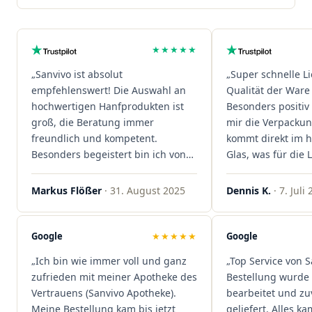
★★★★★
„Sanvivo ist absolut
„Super schnelle L
empfehlenswert! Die Auswahl an
Qualität der Ware 
hochwertigen Hanfprodukten ist
Besonders positiv 
groß, die Beratung immer
mir die Verpacku
freundlich und kompetent.
kommt direkt im 
Besonders begeistert bin ich von
Glas, was für die
der schnellen Rezeptannahme –
ist. Ich bestelle hi
alles läuft unkompliziert und
wieder!"
Markus Flößer
· 31. August 2025
Dennis K.
· 7. Juli
reibungslos. Auch die Lieferungen
sind extrem zügig, was mir jedes
Mal viel Zeit spart. Man merkt,
Google
★★★★★
Google
dass hier Qualität, Service und
„Ich bin wie immer voll und ganz
„Top Service von S
Kundenzufriedenheit an erster
zufrieden mit meiner Apotheke des
Bestellung wurde 
Stelle stehen. Vielen Dank an das
Vertrauens (Sanvivo Apotheke).
bearbeitet und zu
Team von Sanvivo – ich bin
Meine Bestellung kam bis jetzt
geliefert. Alles ka