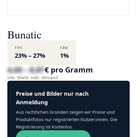
Bunatic
THC
CBD
23% – 27%
1%
4,60 – 8,87
€ pro Gramm
inkl. MwSt. exkl. Versand
Preise und Bilder nur nach
Anmeldung
Aus rechtlichen Gründen zeigen wir Preise und
Produktfotos nur registrierten Nutzer:innen. Die
Registrierung ist kostenlos.