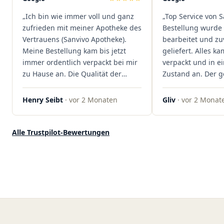
dass hier Qualität, Service und
„Ich bin wie immer voll und ganz
„Top Service von S
Kundenzufriedenheit an erster
zufrieden mit meiner Apotheke des
Bestellung wurde 
Stelle stehen. Vielen Dank an das
Vertrauens (Sanvivo Apotheke).
bearbeitet und zu
Team von Sanvivo – ich bin
Meine Bestellung kam bis jetzt
geliefert. Alles ka
rundum begeistert!"
immer ordentlich verpackt bei mir
verpackt und in 
zu Hause an. Die Qualität der
Zustand an. Der 
Blüten ist auch immer auf einem
war unkomplizier
hohen Niveau, die Auswahl ist
professionell. Qua
Henry Seibt
· vor 2 Monaten
Gliv
· vor 2 Monat
groß und die Preise sind fair. Die
Kundenzufriedenh
Blüten werden hier auch
auf ganzer Linie.
ordentlich gelagert, ich hatte nur
klare 5 Sterne!"
Alle Trustpilot-Bewertungen
gute bis sehr gute Qualität. Ich
bestelle hier schon länger und
kann die Sanvivo Apotheke nur
jedem empfehlen. Macht weiter
so."