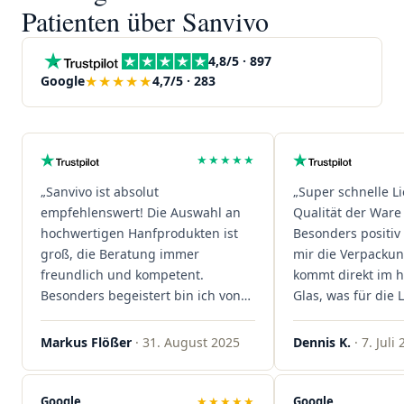
Patienten über Sanvivo
4,8/5 · 897
★★★★★
Google
4,7/5 · 283
★★★★★
„Sanvivo ist absolut
„Super schnelle L
empfehlenswert! Die Auswahl an
Qualität der Ware 
hochwertigen Hanfprodukten ist
Besonders positiv 
groß, die Beratung immer
mir die Verpacku
freundlich und kompetent.
kommt direkt im 
Besonders begeistert bin ich von
Glas, was für die
der schnellen Rezeptannahme –
ist. Ich bestelle hi
alles läuft unkompliziert und
wieder!"
Markus Flößer
· 31. August 2025
Dennis K.
· 7. Juli
reibungslos. Auch die Lieferungen
sind extrem zügig, was mir jedes
Mal viel Zeit spart. Man merkt,
Google
★★★★★
Google