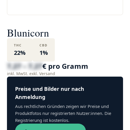
Blunicorn
THC
CBD
22%
1%
7,27 – 7,27
€ pro Gramm
inkl. MwSt. exkl. Versand
Preise und Bilder nur nach
Anmeldung
Aus rechtlichen Gründen zeigen wir Preise und
Produktfotos nur registrierten Nutzer:innen. Die
Registrierung ist kostenlos.