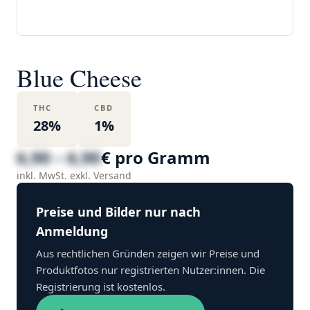
Blue Cheese
THC
CBD
28%
1%
6,90 – 6,90
€ pro Gramm
inkl. MwSt. exkl. Versand
Preise und Bilder nur nach
Anmeldung
Aus rechtlichen Gründen zeigen wir Preise und
Produktfotos nur registrierten Nutzer:innen. Die
Registrierung ist kostenlos.