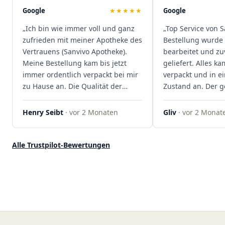
Mal viel Zeit spart. Man merkt,
Google
★★★★★
Google
dass hier Qualität, Service und
„Ich bin wie immer voll und ganz
„Top Service von S
Kundenzufriedenheit an erster
zufrieden mit meiner Apotheke des
Bestellung wurde 
Stelle stehen. Vielen Dank an das
Vertrauens (Sanvivo Apotheke).
bearbeitet und zu
Team von Sanvivo – ich bin
Meine Bestellung kam bis jetzt
geliefert. Alles ka
rundum begeistert!"
immer ordentlich verpackt bei mir
verpackt und in 
zu Hause an. Die Qualität der
Zustand an. Der 
Blüten ist auch immer auf einem
war unkomplizier
hohen Niveau, die Auswahl ist
professionell. Qua
Henry Seibt
· vor 2 Monaten
Gliv
· vor 2 Monat
groß und die Preise sind fair. Die
Kundenzufriedenh
Blüten werden hier auch
auf ganzer Linie.
ordentlich gelagert, ich hatte nur
klare 5 Sterne!"
Alle Trustpilot-Bewertungen
gute bis sehr gute Qualität. Ich
bestelle hier schon länger und
kann die Sanvivo Apotheke nur
jedem empfehlen. Macht weiter
so."