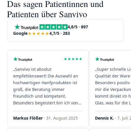
Das sagen Patientinnen und
Patienten über Sanvivo
4,8/5 · 897
★★★★★
Google
4,7/5 · 283
★★★★★
„Sanvivo ist absolut
„Super schnelle L
empfehlenswert! Die Auswahl an
Qualität der Ware 
hochwertigen Hanfprodukten ist
Besonders positiv 
groß, die Beratung immer
mir die Verpacku
freundlich und kompetent.
kommt direkt im 
Besonders begeistert bin ich von
Glas, was für die
der schnellen Rezeptannahme –
ist. Ich bestelle hi
alles läuft unkompliziert und
wieder!"
Markus Flößer
· 31. August 2025
Dennis K.
· 7. Juli
reibungslos. Auch die Lieferungen
sind extrem zügig, was mir jedes