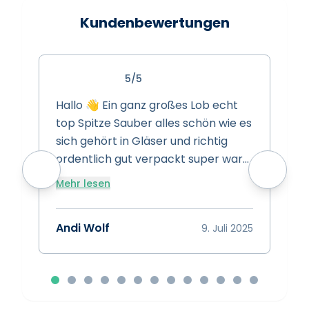
Kundenbewertungen
5/5
Hallo 👋 Ein ganz großes Lob echt
S
top Spitze Sauber alles schön wie es
s
sich gehört in Gläser und richtig
s
ordentlich gut verpackt super ware
w
super Preise super Leistung Spitze
Mehr lesen
vielen dank das euch gibt 👍
A
Bewertung 15/10 👍👍👍
Andi Wolf
9. Juli 2025