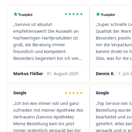
★★★★★
„Sanvivo ist absolut
„Super schnelle L
empfehlenswert! Die Auswahl an
Qualität der Ware 
hochwertigen Hanfprodukten ist
Besonders positiv 
groß, die Beratung immer
mir die Verpacku
freundlich und kompetent.
kommt direkt im 
Besonders begeistert bin ich von
Glas, was für die
der schnellen Rezeptannahme –
ist. Ich bestelle hi
alles läuft unkompliziert und
wieder!"
Markus Flößer
· 31. August 2025
Dennis K.
· 7. Juli
reibungslos. Auch die Lieferungen
sind extrem zügig, was mir jedes
Mal viel Zeit spart. Man merkt,
Google
★★★★★
Google
dass hier Qualität, Service und
„Ich bin wie immer voll und ganz
„Top Service von S
Kundenzufriedenheit an erster
zufrieden mit meiner Apotheke des
Bestellung wurde 
Stelle stehen. Vielen Dank an das
Vertrauens (Sanvivo Apotheke).
bearbeitet und zu
Team von Sanvivo – ich bin
Meine Bestellung kam bis jetzt
geliefert. Alles ka
rundum begeistert!"
immer ordentlich verpackt bei mir
verpackt und in 