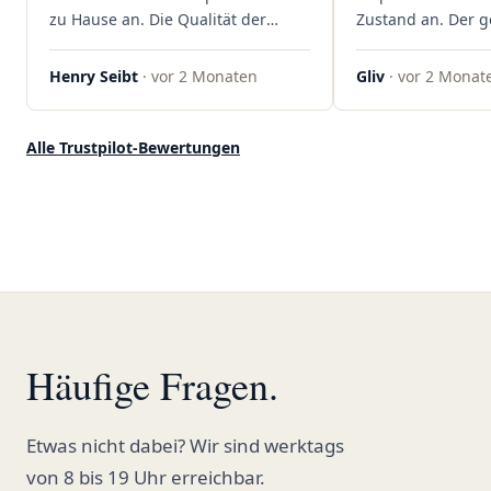
zu Hause an. Die Qualität der
Zustand an. Der 
Blüten ist auch immer auf einem
war unkomplizier
hohen Niveau, die Auswahl ist
professionell. Qua
Henry Seibt
· vor 2 Monaten
Gliv
· vor 2 Monat
groß und die Preise sind fair. Die
Kundenzufriedenh
Blüten werden hier auch
auf ganzer Linie.
ordentlich gelagert, ich hatte nur
klare 5 Sterne!"
Alle Trustpilot-Bewertungen
gute bis sehr gute Qualität. Ich
bestelle hier schon länger und
kann die Sanvivo Apotheke nur
jedem empfehlen. Macht weiter
so."
Häufige Fragen.
Etwas nicht dabei? Wir sind werktags
von 8 bis 19 Uhr erreichbar.