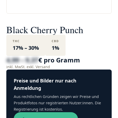
Black Cherry Punch
THC
CBD
17% – 30%
1%
4,99 – 9,37
€ pro Gramm
inkl. MwSt. exkl. Versand
Preise und Bilder nur nach
Anmeldung
Aus rechtlichen Gründen zeigen wir Preise und
Produktfotos nur registrierten Nutzer:innen. Die
Registrierung ist kostenlos.