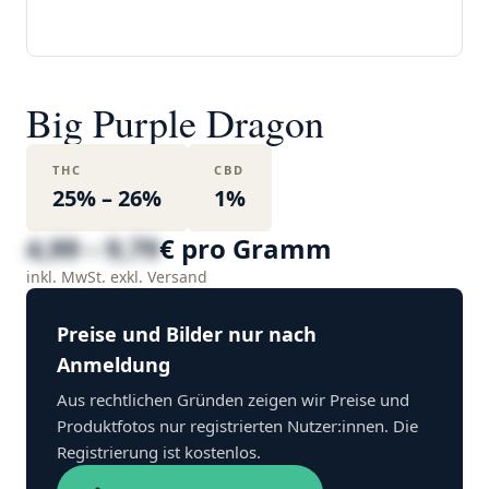
Big Purple Dragon
THC
CBD
25% – 26%
1%
4,99 – 9,79
€ pro Gramm
inkl. MwSt. exkl. Versand
Preise und Bilder nur nach
Anmeldung
Aus rechtlichen Gründen zeigen wir Preise und
Produktfotos nur registrierten Nutzer:innen. Die
Registrierung ist kostenlos.