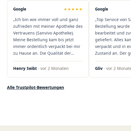
sind extrem zügig, was mir jedes
Mal viel Zeit spart. Man merkt,
Google
★★★★★
Google
dass hier Qualität, Service und
„Ich bin wie immer voll und ganz
„Top Service von S
Kundenzufriedenheit an erster
zufrieden mit meiner Apotheke des
Bestellung wurde 
Stelle stehen. Vielen Dank an das
Vertrauens (Sanvivo Apotheke).
bearbeitet und zu
Team von Sanvivo – ich bin
Meine Bestellung kam bis jetzt
geliefert. Alles ka
rundum begeistert!"
immer ordentlich verpackt bei mir
verpackt und in 
zu Hause an. Die Qualität der
Zustand an. Der 
Blüten ist auch immer auf einem
war unkomplizier
hohen Niveau, die Auswahl ist
professionell. Qua
Henry Seibt
· vor 2 Monaten
Gliv
· vor 2 Monat
groß und die Preise sind fair. Die
Kundenzufriedenh
Blüten werden hier auch
auf ganzer Linie.
ordentlich gelagert, ich hatte nur
klare 5 Sterne!"
Alle Trustpilot-Bewertungen
gute bis sehr gute Qualität. Ich
bestelle hier schon länger und
kann die Sanvivo Apotheke nur
jedem empfehlen. Macht weiter
so."