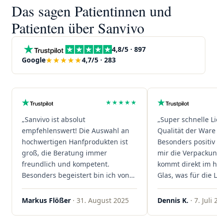
Das sagen Patientinnen und
Patienten über Sanvivo
4,8/5 · 897
★★★★★
Google
4,7/5 · 283
★★★★★
„Sanvivo ist absolut
„Super schnelle L
empfehlenswert! Die Auswahl an
Qualität der Ware 
hochwertigen Hanfprodukten ist
Besonders positiv 
groß, die Beratung immer
mir die Verpacku
freundlich und kompetent.
kommt direkt im 
Besonders begeistert bin ich von
Glas, was für die
der schnellen Rezeptannahme –
ist. Ich bestelle hi
alles läuft unkompliziert und
wieder!"
Markus Flößer
· 31. August 2025
Dennis K.
· 7. Juli
reibungslos. Auch die Lieferungen