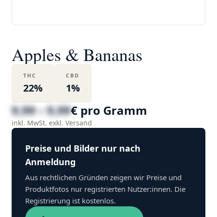
Apples & Bananas
THC
CBD
22%
1%
9,99 – 9,99
€ pro Gramm
inkl. MwSt. exkl. Versand
Preise und Bilder nur nach
Anmeldung
Aus rechtlichen Gründen zeigen wir Preise und
Produktfotos nur registrierten Nutzer:innen. Die
Registrierung ist kostenlos.