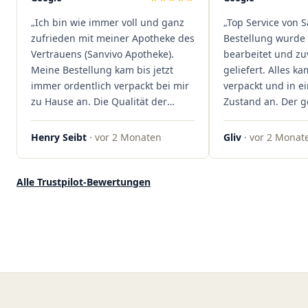
dass hier Qualität, Service und
„Ich bin wie immer voll und ganz
„Top Service von S
Kundenzufriedenheit an erster
zufrieden mit meiner Apotheke des
Bestellung wurde 
Stelle stehen. Vielen Dank an das
Vertrauens (Sanvivo Apotheke).
bearbeitet und zu
Team von Sanvivo – ich bin
Meine Bestellung kam bis jetzt
geliefert. Alles ka
rundum begeistert!"
immer ordentlich verpackt bei mir
verpackt und in 
zu Hause an. Die Qualität der
Zustand an. Der 
Blüten ist auch immer auf einem
war unkomplizier
hohen Niveau, die Auswahl ist
professionell. Qua
Henry Seibt
· vor 2 Monaten
Gliv
· vor 2 Monat
groß und die Preise sind fair. Die
Kundenzufriedenh
Blüten werden hier auch
auf ganzer Linie.
ordentlich gelagert, ich hatte nur
klare 5 Sterne!"
Alle Trustpilot-Bewertungen
gute bis sehr gute Qualität. Ich
bestelle hier schon länger und
kann die Sanvivo Apotheke nur
jedem empfehlen. Macht weiter
so."