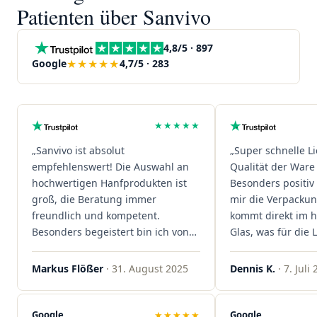
Patienten über Sanvivo
4,8/5 · 897
★★★★★
Google
4,7/5 · 283
★★★★★
„Sanvivo ist absolut
„Super schnelle L
empfehlenswert! Die Auswahl an
Qualität der Ware 
hochwertigen Hanfprodukten ist
Besonders positiv 
groß, die Beratung immer
mir die Verpacku
freundlich und kompetent.
kommt direkt im 
Besonders begeistert bin ich von
Glas, was für die
der schnellen Rezeptannahme –
ist. Ich bestelle hi
alles läuft unkompliziert und
wieder!"
Markus Flößer
· 31. August 2025
Dennis K.
· 7. Juli
reibungslos. Auch die Lieferungen
sind extrem zügig, was mir jedes
Mal viel Zeit spart. Man merkt,
Google
★★★★★
Google