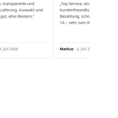
e, transparente und
„Top Service, einfache und
 Lieferung. Auswahl und
kundenfreundliche Abwicklung
gut, alles Bestens."
Bezahlung, schnelle Lieferung. 
1A – sehr zum Weiterempfehlen
3. Juli 2026
Markus
· 2. Juli 2026