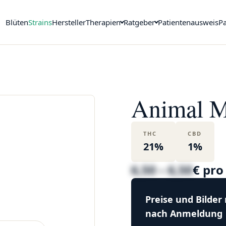
Blüten
Strains
Hersteller
Therapien
Ratgeber
Patientenausweis
Pa
Animal M
THC
CBD
21%
1%
6,50 – 6,50
€ pr
Preise und Bilder
nach Anmeldung