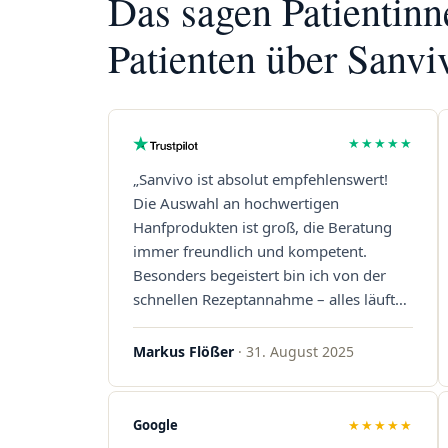
Das sagen Patientin
Patienten über Sanvi
★★★★★
„Sanvivo ist absolut empfehlenswert!
Die Auswahl an hochwertigen
Hanfprodukten ist groß, die Beratung
immer freundlich und kompetent.
Besonders begeistert bin ich von der
schnellen Rezeptannahme – alles läuft
unkompliziert und reibungslos. Auch die
Lieferungen sind extrem zügig, was mir
Markus Flößer
· 31. August 2025
jedes Mal viel Zeit spart. Man merkt,
dass hier Qualität, Service und
Kundenzufriedenheit an erster Stelle
Google
★★★★★
stehen. Vielen Dank an das Team von