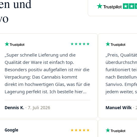
nen und
vo
★★★★★
„Super schnelle Lieferung und die
„Preis, Qualitä
Qualität der Ware ist einfach top.
überdurchschni
Besonders positiv aufgefallen ist mir die
funktioniert t
Verpackung: Das Cannabis kommt
nach Bestellun
direkt im hochwertigen Glas, was für die
Sanvivo. Empf
Lagerung perfekt ist. Ich bestelle hier
jedem weiter, s
definitiv wieder!"
Immer wieder 
Dennis K.
· 7. Juli 2026
Manuel Wilk
· 
Google
★★★★★