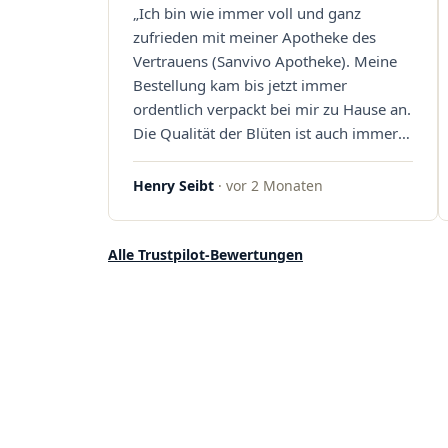
„Ich bin wie immer voll und ganz
Sanvivo – ich bin rundum begeistert!"
zufrieden mit meiner Apotheke des
Vertrauens (Sanvivo Apotheke). Meine
Bestellung kam bis jetzt immer
ordentlich verpackt bei mir zu Hause an.
Die Qualität der Blüten ist auch immer
auf einem hohen Niveau, die Auswahl
ist groß und die Preise sind fair. Die
Henry Seibt
· vor 2 Monaten
Blüten werden hier auch ordentlich
gelagert, ich hatte nur gute bis sehr gute
Qualität. Ich bestelle hier schon länger
Alle Trustpilot-Bewertungen
und kann die Sanvivo Apotheke nur
jedem empfehlen. Macht weiter so."