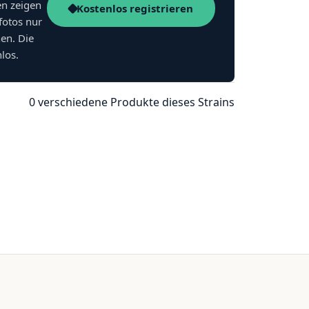
en zeigen
Kostenlos registrieren
fotos nur
nen. Die
nlos.
0 verschiedene Produkte dieses Strains