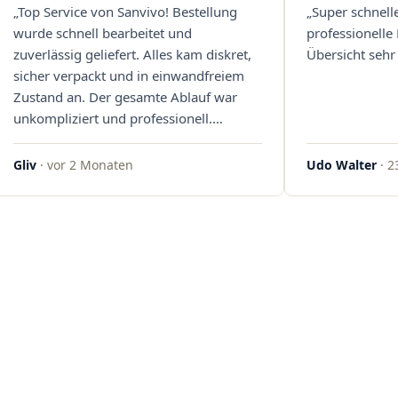
„Top Service von Sanvivo! Bestellung
„Super schnell
wurde schnell bearbeitet und
professionelle
zuverlässig geliefert. Alles kam diskret,
Übersicht sehr 
sicher verpackt und in einwandfreiem
Zustand an. Der gesamte Ablauf war
unkompliziert und professionell.
Qualität und Kundenzufriedenheit
überzeugen auf ganzer Linie. Gerne
Gliv
· vor 2 Monaten
Udo Walter
· 2
wieder – klare 5 Sterne!"