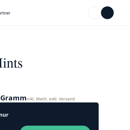
rtner
ints
o Gramm
inkl. MwSt. exkl. Versand
 nur