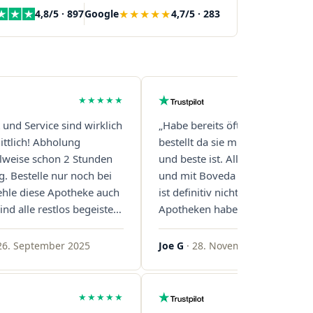
★★★★★
4,8/5 · 897
Google
4,7/5 · 283
★★★★★
t und Service sind wirklich
„Habe bereits öfter über diese 
ttlich! Abholung
bestellt da sie mit Abstand die s
eilweise schon 2 Stunden
und beste ist. Alles ist perfekt v
g. Bestelle nur noch bei
und mit Boveda Pads in jedem G
ehle diese Apotheke auch
ist definitiv nicht die Norm, bei 
ind alle restlos begeistert.
Apotheken haben das nur zwei
gern!"
gemacht. Bleibt so!"
26. September 2025
Joe G
· 28. November 2025
★★★★★