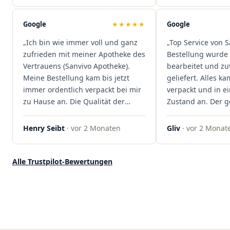
sind extrem zügig, was mir jedes
Mal viel Zeit spart. Man merkt,
Google
★★★★★
Google
dass hier Qualität, Service und
„Ich bin wie immer voll und ganz
„Top Service von S
Kundenzufriedenheit an erster
zufrieden mit meiner Apotheke des
Bestellung wurde 
Stelle stehen. Vielen Dank an das
Vertrauens (Sanvivo Apotheke).
bearbeitet und zu
Team von Sanvivo – ich bin
Meine Bestellung kam bis jetzt
geliefert. Alles ka
rundum begeistert!"
immer ordentlich verpackt bei mir
verpackt und in 
zu Hause an. Die Qualität der
Zustand an. Der 
Blüten ist auch immer auf einem
war unkomplizier
hohen Niveau, die Auswahl ist
professionell. Qua
Henry Seibt
· vor 2 Monaten
Gliv
· vor 2 Monat
groß und die Preise sind fair. Die
Kundenzufriedenh
Blüten werden hier auch
auf ganzer Linie.
ordentlich gelagert, ich hatte nur
klare 5 Sterne!"
Alle Trustpilot-Bewertungen
gute bis sehr gute Qualität. Ich
bestelle hier schon länger und
kann die Sanvivo Apotheke nur
jedem empfehlen. Macht weiter
so."