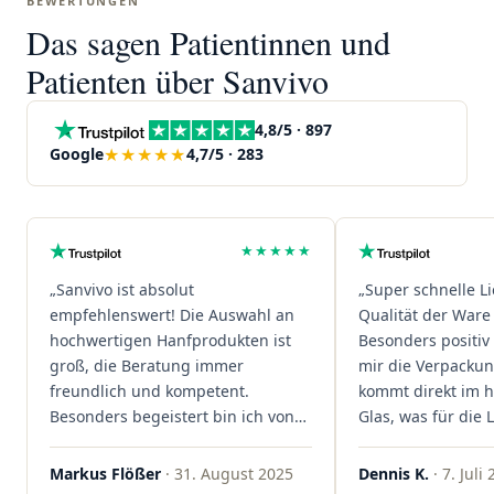
BEWERTUNGEN
Das sagen Patientinnen und
Patienten über Sanvivo
4,8/5 · 897
★★★★★
Google
4,7/5 · 283
★★★★★
„Sanvivo ist absolut
„Super schnelle L
empfehlenswert! Die Auswahl an
Qualität der Ware 
hochwertigen Hanfprodukten ist
Besonders positiv 
groß, die Beratung immer
mir die Verpacku
freundlich und kompetent.
kommt direkt im 
Besonders begeistert bin ich von
Glas, was für die
der schnellen Rezeptannahme –
ist. Ich bestelle hi
alles läuft unkompliziert und
wieder!"
Markus Flößer
· 31. August 2025
Dennis K.
· 7. Juli
reibungslos. Auch die Lieferungen