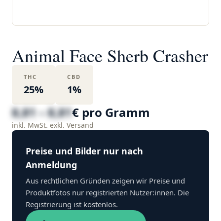
Animal Face Sherb Crasher
THC
CBD
25%
1%
8,81 – 8,81
€ pro Gramm
inkl. MwSt. exkl. Versand
Preise und Bilder nur nach
Anmeldung
Aus rechtlichen Gründen zeigen wir Preise und
Produktfotos nur registrierten Nutzer:innen. Die
Registrierung ist kostenlos.