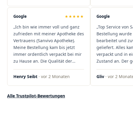
reibungslos. Auch die Lieferungen
sind extrem zügig, was mir jedes
Mal viel Zeit spart. Man merkt,
Google
★★★★★
Google
dass hier Qualität, Service und
„Ich bin wie immer voll und ganz
„Top Service von S
Kundenzufriedenheit an erster
zufrieden mit meiner Apotheke des
Bestellung wurde 
Stelle stehen. Vielen Dank an das
Vertrauens (Sanvivo Apotheke).
bearbeitet und zu
Team von Sanvivo – ich bin
Meine Bestellung kam bis jetzt
geliefert. Alles ka
rundum begeistert!"
immer ordentlich verpackt bei mir
verpackt und in 
zu Hause an. Die Qualität der
Zustand an. Der 
Blüten ist auch immer auf einem
war unkomplizier
hohen Niveau, die Auswahl ist
professionell. Qua
Henry Seibt
· vor 2 Monaten
Gliv
· vor 2 Monat
groß und die Preise sind fair. Die
Kundenzufriedenh
Blüten werden hier auch
auf ganzer Linie.
ordentlich gelagert, ich hatte nur
klare 5 Sterne!"
Alle Trustpilot-Bewertungen
gute bis sehr gute Qualität. Ich
bestelle hier schon länger und
kann die Sanvivo Apotheke nur
jedem empfehlen. Macht weiter
so."