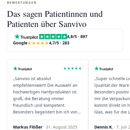
BEWERTUNGEN
Das sagen Patientinnen und
Patienten über Sanvivo
4,8/5 · 897
★★★★★
Google
4,7/5 · 283
★★★★★
„Sanvivo ist absolut
„Super schnelle L
empfehlenswert! Die Auswahl an
Qualität der Ware 
hochwertigen Hanfprodukten ist
Besonders positiv 
groß, die Beratung immer
mir die Verpacku
freundlich und kompetent.
kommt direkt im 
Besonders begeistert bin ich von
Glas, was für die
der schnellen Rezeptannahme –
ist. Ich bestelle hi
alles läuft unkompliziert und
wieder!"
Markus Flößer
· 31. August 2025
Dennis K.
· 7. Juli