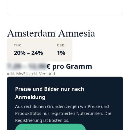
Amsterdam Amnesia
THC
CBD
20% – 24%
1%
7,29 – 12,90
€ pro Gramm
inkl. MwSt. exkl. Versand
Preise und Bilder nur nach
Anmeldung
Aus rechtlichen Gründen zeigen wir Preise und
Produktfotos nur registrierten Nutzer:innen. Die
Registrierung ist kostenlos.