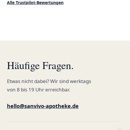
ordentlich gelagert, ich hatte nur
klare 5 Sterne!"
Alle Trustpilot-Bewertungen
gute bis sehr gute Qualität. Ich
bestelle hier schon länger und
kann die Sanvivo Apotheke nur
jedem empfehlen. Macht weiter
so."
Häufige Fragen.
Etwas nicht dabei? Wir sind werktags
von 8 bis 19 Uhr erreichbar.
hello@sanvivo-apotheke.de