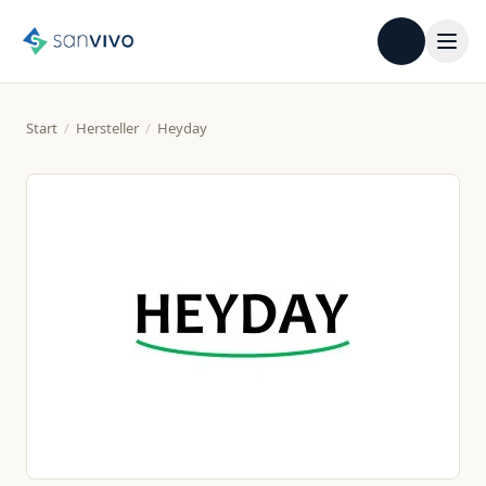
Start
/
Hersteller
/
Heyday