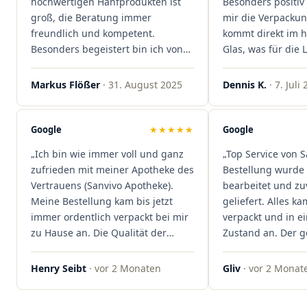
hochwertigen Hanfprodukten ist
Besonders positiv 
groß, die Beratung immer
mir die Verpacku
freundlich und kompetent.
kommt direkt im 
Besonders begeistert bin ich von
Glas, was für die
der schnellen Rezeptannahme –
ist. Ich bestelle hi
alles läuft unkompliziert und
wieder!"
Markus Flößer
· 31. August 2025
Dennis K.
· 7. Juli
reibungslos. Auch die Lieferungen
sind extrem zügig, was mir jedes
Mal viel Zeit spart. Man merkt,
Google
★★★★★
Google
dass hier Qualität, Service und
„Ich bin wie immer voll und ganz
„Top Service von S
Kundenzufriedenheit an erster
zufrieden mit meiner Apotheke des
Bestellung wurde 
Stelle stehen. Vielen Dank an das
Vertrauens (Sanvivo Apotheke).
bearbeitet und zu
Team von Sanvivo – ich bin
Meine Bestellung kam bis jetzt
geliefert. Alles ka
rundum begeistert!"
immer ordentlich verpackt bei mir
verpackt und in 
zu Hause an. Die Qualität der
Zustand an. Der 
Blüten ist auch immer auf einem
war unkomplizier
hohen Niveau, die Auswahl ist
professionell. Qua
Henry Seibt
· vor 2 Monaten
Gliv
· vor 2 Monat
groß und die Preise sind fair. Die
Kundenzufriedenh
Blüten werden hier auch
auf ganzer Linie.