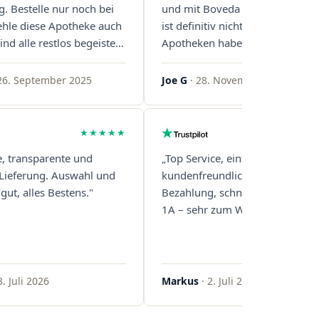
g. Bestelle nur noch bei
und mit Boveda Pads in jedem G
ehle diese Apotheke auch
ist definitiv nicht die Norm, bei 
ind alle restlos begeistert.
Apotheken haben das nur zwei
gern!"
gemacht. Bleibt so!"
26. September 2025
Joe G
· 28. November 2025
★★★★★
e, transparente und
„Top Service, einfache und
 Lieferung. Auswahl und
kundenfreundliche Abwicklung
gut, alles Bestens."
Bezahlung, schnelle Lieferung. 
1A – sehr zum Weiterempfehlen
3. Juli 2026
Markus
· 2. Juli 2026