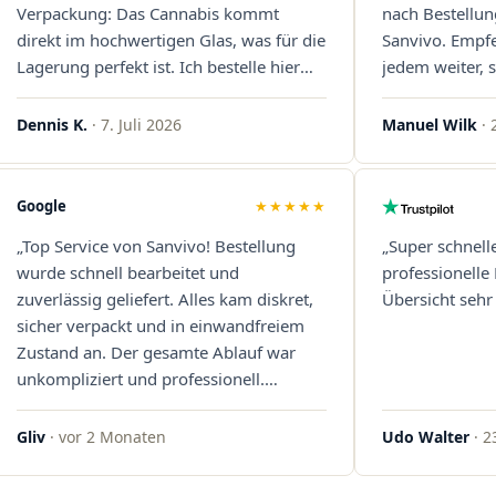
Verpackung: Das Cannabis kommt
nach Bestellun
direkt im hochwertigen Glas, was für die
Sanvivo. Empf
Lagerung perfekt ist. Ich bestelle hier
jedem weiter, s
definitiv wieder!"
Immer wieder 
Dennis K.
· 7. Juli 2026
Manuel Wilk
· 
Google
★★★★★
„Top Service von Sanvivo! Bestellung
„Super schnell
wurde schnell bearbeitet und
professionelle
zuverlässig geliefert. Alles kam diskret,
Übersicht sehr 
sicher verpackt und in einwandfreiem
Zustand an. Der gesamte Ablauf war
unkompliziert und professionell.
Qualität und Kundenzufriedenheit
überzeugen auf ganzer Linie. Gerne
Gliv
· vor 2 Monaten
Udo Walter
· 2
wieder – klare 5 Sterne!"