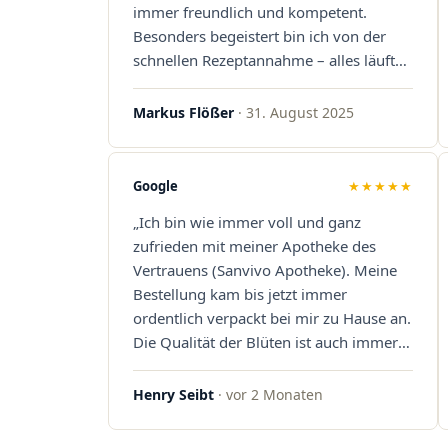
immer freundlich und kompetent.
Besonders begeistert bin ich von der
schnellen Rezeptannahme – alles läuft
unkompliziert und reibungslos. Auch die
Lieferungen sind extrem zügig, was mir
Markus Flößer
· 31. August 2025
jedes Mal viel Zeit spart. Man merkt,
dass hier Qualität, Service und
Kundenzufriedenheit an erster Stelle
Google
★★★★★
stehen. Vielen Dank an das Team von
„Ich bin wie immer voll und ganz
Sanvivo – ich bin rundum begeistert!"
zufrieden mit meiner Apotheke des
Vertrauens (Sanvivo Apotheke). Meine
Bestellung kam bis jetzt immer
ordentlich verpackt bei mir zu Hause an.
Die Qualität der Blüten ist auch immer
auf einem hohen Niveau, die Auswahl
ist groß und die Preise sind fair. Die
Henry Seibt
· vor 2 Monaten
Blüten werden hier auch ordentlich
gelagert, ich hatte nur gute bis sehr gute