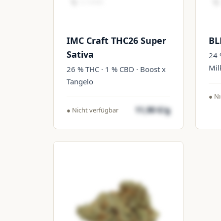
IMC Craft THC26 Super
BL
Sativa
24 
Mil
26 % THC · 1 % CBD · Boost x
Tangelo
● Ni
11,90 €/g
● Nicht verfügbar