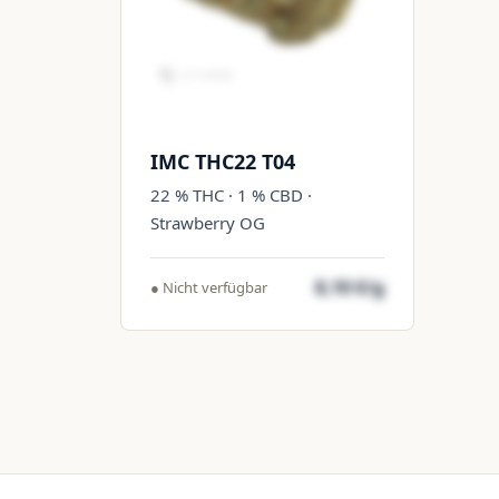
IMC THC22 T04
22 % THC · 1 % CBD ·
Strawberry OG
8,10 €/g
● Nicht verfügbar