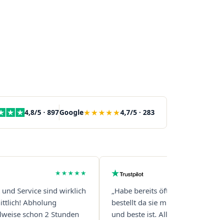
★★★★★
4,8/5 · 897
Google
4,7/5 · 283
★★★★★
t und Service sind wirklich
„Habe bereits öfter über diese 
ttlich! Abholung
bestellt da sie mit Abstand die s
eilweise schon 2 Stunden
und beste ist. Alles ist perfekt v