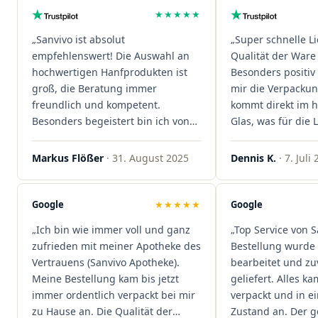
★★★★★
„Sanvivo ist absolut
„Super schnelle L
empfehlenswert! Die Auswahl an
Qualität der Ware 
hochwertigen Hanfprodukten ist
Besonders positiv 
groß, die Beratung immer
mir die Verpacku
freundlich und kompetent.
kommt direkt im 
Besonders begeistert bin ich von
Glas, was für die
der schnellen Rezeptannahme –
ist. Ich bestelle hi
alles läuft unkompliziert und
wieder!"
Markus Flößer
· 31. August 2025
Dennis K.
· 7. Juli
reibungslos. Auch die Lieferungen
sind extrem zügig, was mir jedes
Mal viel Zeit spart. Man merkt,
Google
★★★★★
Google
dass hier Qualität, Service und
„Ich bin wie immer voll und ganz
„Top Service von S
Kundenzufriedenheit an erster
zufrieden mit meiner Apotheke des
Bestellung wurde 
Stelle stehen. Vielen Dank an das
Vertrauens (Sanvivo Apotheke).
bearbeitet und zu
Team von Sanvivo – ich bin
Meine Bestellung kam bis jetzt
geliefert. Alles ka
rundum begeistert!"
immer ordentlich verpackt bei mir
verpackt und in 
zu Hause an. Die Qualität der
Zustand an. Der 