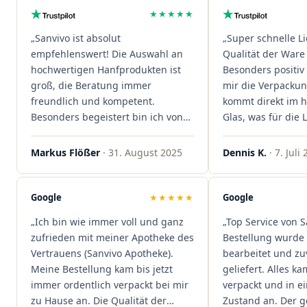
★★★★★
„Sanvivo ist absolut
„Super schnelle L
empfehlenswert! Die Auswahl an
Qualität der Ware 
hochwertigen Hanfprodukten ist
Besonders positiv 
groß, die Beratung immer
mir die Verpacku
freundlich und kompetent.
kommt direkt im 
Besonders begeistert bin ich von
Glas, was für die
der schnellen Rezeptannahme –
ist. Ich bestelle hi
alles läuft unkompliziert und
wieder!"
Markus Flößer
· 31. August 2025
Dennis K.
· 7. Juli
reibungslos. Auch die Lieferungen
sind extrem zügig, was mir jedes
Mal viel Zeit spart. Man merkt,
Google
★★★★★
Google
dass hier Qualität, Service und
„Ich bin wie immer voll und ganz
„Top Service von S
Kundenzufriedenheit an erster
zufrieden mit meiner Apotheke des
Bestellung wurde 
Stelle stehen. Vielen Dank an das
Vertrauens (Sanvivo Apotheke).
bearbeitet und zu
Team von Sanvivo – ich bin
Meine Bestellung kam bis jetzt
geliefert. Alles ka
rundum begeistert!"
immer ordentlich verpackt bei mir
verpackt und in 
zu Hause an. Die Qualität der
Zustand an. Der 