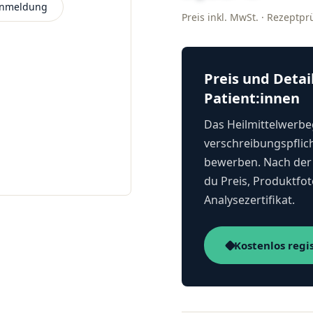
 Anmeldung
Preis inkl. MwSt. · Rezeptp
Preis und Detai
Patient:innen
Das Heilmittelwerbeg
verschreibungspflich
bewerben. Nach der 
du Preis, Produktfot
Analysezertifikat.
Kostenlos regi