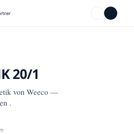
rtner
K 20/1
etik von Weeco —
en .
mm