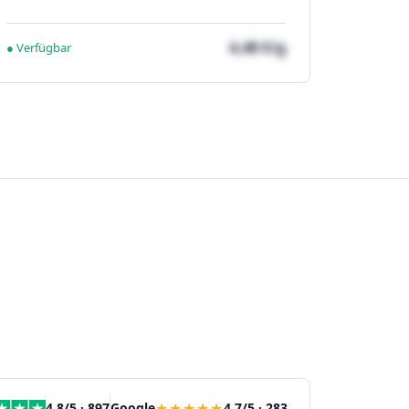
4,48 €/g
● Verfügbar
★★★★★
4,8/5 · 897
Google
4,7/5 · 283