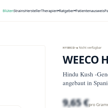
Blüten
Strains
Hersteller
Therapien
Ratgeber
Patientenausweis
Pa
● Nicht verfügbar
HYBRID
WEECO H
Hindu Kush -Gen
angebaut in Spani
9,65 €
pro Gra