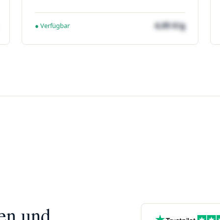
4,05 €/g
● Verfügbar
nen und