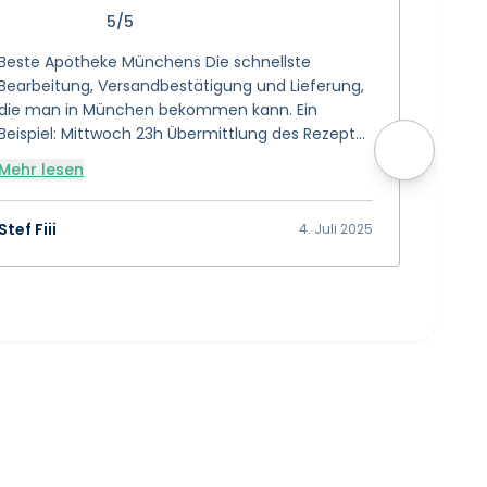
5/5
Beste Apotheke Münchens Die schnellste
Sanvivo 
Bearbeitung, Versandbestätigung und Lieferung,
wähle. 
die man in München bekommen kann. Ein
tiptop. 
Beispiel: Mittwoch 23h Übermittlung des Rezepts
Danke 
> Donnerstag 8h Email Bezahl-Link erhalten und
Mehr lesen
Mehr l
direkt bezahlt > Versandbestätigung Donnerstag,
selber Tag, 11h > Lieferung Freitag 11h mit der
Postbotin 😊 🌟 🌟 🌟 🌟 🌟 🌟 🌟 🌟 🌟 🌟 10 von
Stef Fiii
Selina 
4. Juli 2025
5 Sterne