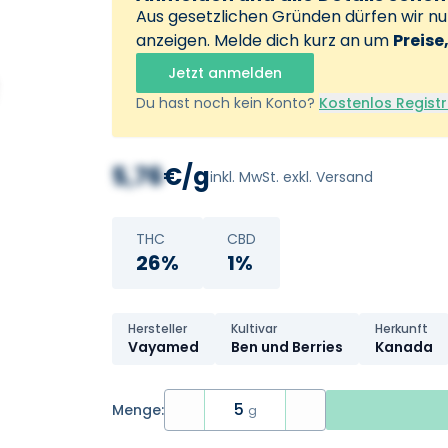
Aus gesetzlichen Gründen dürfen wir n
anzeigen. Melde dich kurz an um
Preise
Jetzt anmelden
Du hast noch kein Konto?
Kostenlos Registr
5,76
€/g
inkl. MwSt. exkl. Versand
THC
CBD
26%
1%
Hersteller
Kultivar
Herkunft
Vayamed
Ben und Berries
Kanada
5
Menge:
g