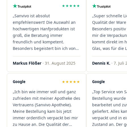
★★★★★
„Sanvivo ist absolut
„Super schnelle L
empfehlenswert! Die Auswahl an
Qualität der Ware 
hochwertigen Hanfprodukten ist
Besonders positiv 
groß, die Beratung immer
mir die Verpacku
freundlich und kompetent.
kommt direkt im 
Besonders begeistert bin ich von
Glas, was für die
der schnellen Rezeptannahme –
ist. Ich bestelle hi
alles läuft unkompliziert und
wieder!"
Markus Flößer
· 31. August 2025
Dennis K.
· 7. Juli
reibungslos. Auch die Lieferungen
sind extrem zügig, was mir jedes
Mal viel Zeit spart. Man merkt,
Google
★★★★★
Google
dass hier Qualität, Service und
„Ich bin wie immer voll und ganz
„Top Service von S
Kundenzufriedenheit an erster
zufrieden mit meiner Apotheke des
Bestellung wurde 
Stelle stehen. Vielen Dank an das
Vertrauens (Sanvivo Apotheke).
bearbeitet und zu
Team von Sanvivo – ich bin
Meine Bestellung kam bis jetzt
geliefert. Alles ka
rundum begeistert!"
immer ordentlich verpackt bei mir
verpackt und in 
zu Hause an. Die Qualität der
Zustand an. Der 