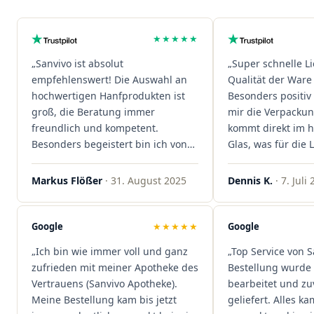
★★★★★
„Sanvivo ist absolut
„Super schnelle L
empfehlenswert! Die Auswahl an
Qualität der Ware 
hochwertigen Hanfprodukten ist
Besonders positiv 
groß, die Beratung immer
mir die Verpacku
freundlich und kompetent.
kommt direkt im 
Besonders begeistert bin ich von
Glas, was für die
der schnellen Rezeptannahme –
ist. Ich bestelle hi
alles läuft unkompliziert und
wieder!"
Markus Flößer
· 31. August 2025
Dennis K.
· 7. Juli
reibungslos. Auch die Lieferungen
sind extrem zügig, was mir jedes
Mal viel Zeit spart. Man merkt,
Google
★★★★★
Google
dass hier Qualität, Service und
„Ich bin wie immer voll und ganz
„Top Service von S
Kundenzufriedenheit an erster
zufrieden mit meiner Apotheke des
Bestellung wurde 
Stelle stehen. Vielen Dank an das
Vertrauens (Sanvivo Apotheke).
bearbeitet und zu
Team von Sanvivo – ich bin
Meine Bestellung kam bis jetzt
geliefert. Alles ka
rundum begeistert!"