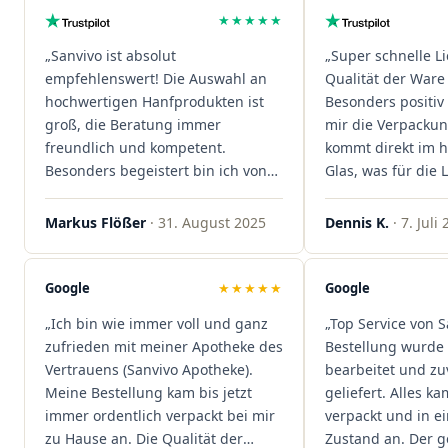
★★★★★
„Sanvivo ist absolut
„Super schnelle L
empfehlenswert! Die Auswahl an
Qualität der Ware 
hochwertigen Hanfprodukten ist
Besonders positiv 
groß, die Beratung immer
mir die Verpacku
freundlich und kompetent.
kommt direkt im 
Besonders begeistert bin ich von
Glas, was für die
der schnellen Rezeptannahme –
ist. Ich bestelle hi
alles läuft unkompliziert und
wieder!"
Markus Flößer
· 31. August 2025
Dennis K.
· 7. Juli
reibungslos. Auch die Lieferungen
sind extrem zügig, was mir jedes
Mal viel Zeit spart. Man merkt,
Google
★★★★★
Google
dass hier Qualität, Service und
„Ich bin wie immer voll und ganz
„Top Service von S
Kundenzufriedenheit an erster
zufrieden mit meiner Apotheke des
Bestellung wurde 
Stelle stehen. Vielen Dank an das
Vertrauens (Sanvivo Apotheke).
bearbeitet und zu
Team von Sanvivo – ich bin
Meine Bestellung kam bis jetzt
geliefert. Alles ka
rundum begeistert!"
immer ordentlich verpackt bei mir
verpackt und in 
zu Hause an. Die Qualität der
Zustand an. Der 