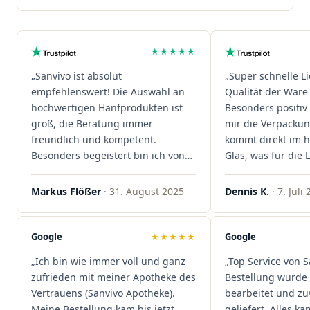
★★★★★
„Sanvivo ist absolut
„Super schnelle L
empfehlenswert! Die Auswahl an
Qualität der Ware 
hochwertigen Hanfprodukten ist
Besonders positiv 
groß, die Beratung immer
mir die Verpacku
freundlich und kompetent.
kommt direkt im 
Besonders begeistert bin ich von
Glas, was für die
der schnellen Rezeptannahme –
ist. Ich bestelle hi
alles läuft unkompliziert und
wieder!"
Markus Flößer
· 31. August 2025
Dennis K.
· 7. Juli
reibungslos. Auch die Lieferungen
sind extrem zügig, was mir jedes
Mal viel Zeit spart. Man merkt,
Google
★★★★★
Google
dass hier Qualität, Service und
„Ich bin wie immer voll und ganz
„Top Service von S
Kundenzufriedenheit an erster
zufrieden mit meiner Apotheke des
Bestellung wurde 
Stelle stehen. Vielen Dank an das
Vertrauens (Sanvivo Apotheke).
bearbeitet und zu
Team von Sanvivo – ich bin
Meine Bestellung kam bis jetzt
geliefert. Alles ka