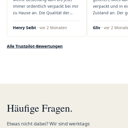
rundum begeistert!"
immer ordentlich verpackt bei mir
verpackt und in 
zu Hause an. Die Qualität der
Zustand an. Der 
Blüten ist auch immer auf einem
war unkomplizier
hohen Niveau, die Auswahl ist
professionell. Qua
Henry Seibt
· vor 2 Monaten
Gliv
· vor 2 Monat
groß und die Preise sind fair. Die
Kundenzufriedenh
Blüten werden hier auch
auf ganzer Linie.
ordentlich gelagert, ich hatte nur
klare 5 Sterne!"
Alle Trustpilot-Bewertungen
gute bis sehr gute Qualität. Ich
bestelle hier schon länger und
kann die Sanvivo Apotheke nur
jedem empfehlen. Macht weiter
so."
Häufige Fragen.
Etwas nicht dabei? Wir sind werktags