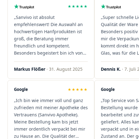
★★★★★
„Sanvivo ist absolut
„Super schnelle L
empfehlenswert! Die Auswahl an
Qualität der Ware 
hochwertigen Hanfprodukten ist
Besonders positiv 
groß, die Beratung immer
mir die Verpacku
freundlich und kompetent.
kommt direkt im 
Besonders begeistert bin ich von
Glas, was für die
der schnellen Rezeptannahme –
ist. Ich bestelle hi
alles läuft unkompliziert und
wieder!"
Markus Flößer
· 31. August 2025
Dennis K.
· 7. Juli
reibungslos. Auch die Lieferungen
sind extrem zügig, was mir jedes
Mal viel Zeit spart. Man merkt,
Google
★★★★★
Google
dass hier Qualität, Service und
„Ich bin wie immer voll und ganz
„Top Service von S
Kundenzufriedenheit an erster
zufrieden mit meiner Apotheke des
Bestellung wurde 
Stelle stehen. Vielen Dank an das
Vertrauens (Sanvivo Apotheke).
bearbeitet und zu
Team von Sanvivo – ich bin
Meine Bestellung kam bis jetzt
geliefert. Alles ka
rundum begeistert!"
immer ordentlich verpackt bei mir
verpackt und in 
zu Hause an. Die Qualität der
Zustand an. Der 