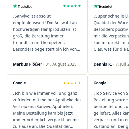
★★★★★
„Sanvivo ist absolut
„Super schnelle L
empfehlenswert! Die Auswahl an
Qualität der Ware 
hochwertigen Hanfprodukten ist
Besonders positiv 
groß, die Beratung immer
mir die Verpacku
freundlich und kompetent.
kommt direkt im 
Besonders begeistert bin ich von
Glas, was für die
der schnellen Rezeptannahme –
ist. Ich bestelle hi
alles läuft unkompliziert und
wieder!"
Markus Flößer
· 31. August 2025
Dennis K.
· 7. Juli
reibungslos. Auch die Lieferungen
sind extrem zügig, was mir jedes
Mal viel Zeit spart. Man merkt,
Google
★★★★★
Google
dass hier Qualität, Service und
„Ich bin wie immer voll und ganz
„Top Service von S
Kundenzufriedenheit an erster
zufrieden mit meiner Apotheke des
Bestellung wurde 
Stelle stehen. Vielen Dank an das
Vertrauens (Sanvivo Apotheke).
bearbeitet und zu
Team von Sanvivo – ich bin
Meine Bestellung kam bis jetzt
geliefert. Alles ka
rundum begeistert!"
immer ordentlich verpackt bei mir
verpackt und in 
zu Hause an. Die Qualität der
Zustand an. Der 