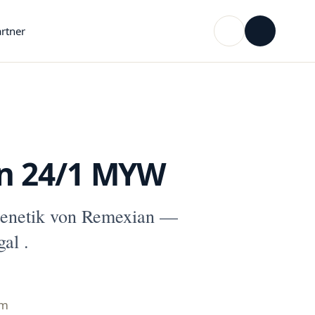
rtner
n 24/1 MYW
enetik von Remexian —
al .
mm