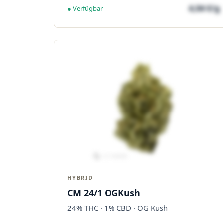
4,04 €/g
● Verfügbar
HYBRID
CM 24/1 OGKush
24% THC · 1% CBD · OG Kush