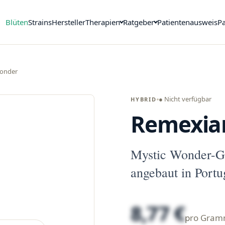
Blüten
Strains
Hersteller
Therapien
Ratgeber
Patientenausweis
Pa
Wonder
● Nicht verfügbar
HYBRID
Remexia
Mystic Wonder-G
angebaut in Portug
8,77 €
pro Gra