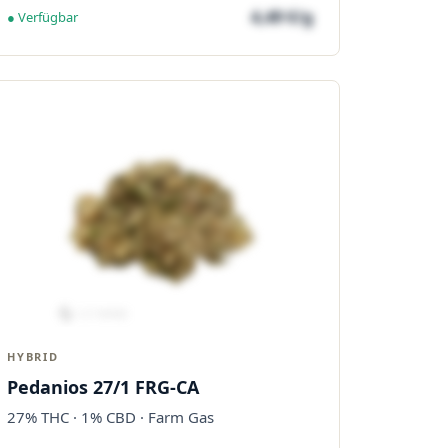
4,49 €/g
● Verfügbar
HYBRID
Pedanios 27/1 FRG-CA
27% THC · 1% CBD · Farm Gas