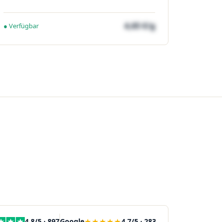
4,65 €/g
● Verfügbar
★★★★★
4,8/5 · 897
Google
4,7/5 · 283