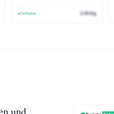
3,74 €/g
● Verfügbar
nen und