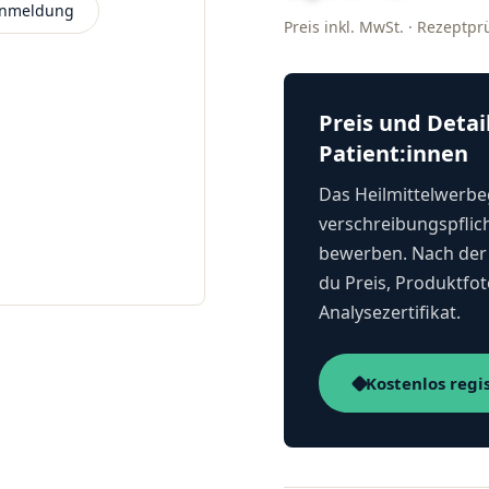
 Anmeldung
Preis inkl. MwSt. · Rezeptp
Preis und Detai
Patient:innen
Das Heilmittelwerbeg
verschreibungspflich
bewerben. Nach der 
du Preis, Produktfot
Analysezertifikat.
Kostenlos regi