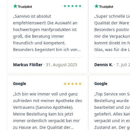
★★★★★
„Sanvivo ist absolut
„Super schnelle L
empfehlenswert! Die Auswahl an
Qualität der Ware 
hochwertigen Hanfprodukten ist
Besonders positiv 
groß, die Beratung immer
mir die Verpacku
freundlich und kompetent.
kommt direkt im 
Besonders begeistert bin ich von
Glas, was für die
der schnellen Rezeptannahme –
ist. Ich bestelle hi
alles läuft unkompliziert und
wieder!"
Markus Flößer
· 31. August 2025
Dennis K.
· 7. Juli
reibungslos. Auch die Lieferungen
sind extrem zügig, was mir jedes
Mal viel Zeit spart. Man merkt,
Google
★★★★★
Google
dass hier Qualität, Service und
„Ich bin wie immer voll und ganz
„Top Service von S
Kundenzufriedenheit an erster
zufrieden mit meiner Apotheke des
Bestellung wurde 
Stelle stehen. Vielen Dank an das
Vertrauens (Sanvivo Apotheke).
bearbeitet und zu
Team von Sanvivo – ich bin
Meine Bestellung kam bis jetzt
geliefert. Alles ka
rundum begeistert!"
immer ordentlich verpackt bei mir
verpackt und in 
zu Hause an. Die Qualität der
Zustand an. Der 