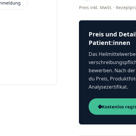
 Anmeldung
Preis inkl. MwSt. · Rezeptp
Preis und Detai
Patient:innen
Das Heilmittelwerbeg
verschreibungspflich
bewerben. Nach der 
du Preis, Produktfot
Analysezertifikat.
Kostenlos regi