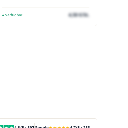
4,50 €/St.
● Verfügbar
★★★★★
4,8/5 · 897
Google
4,7/5 · 283