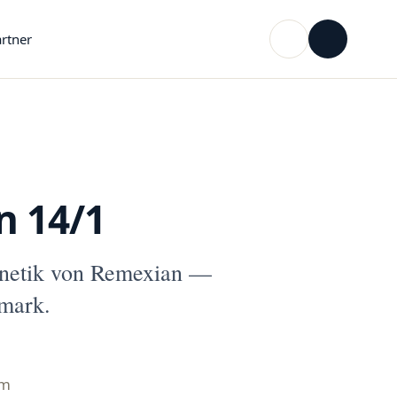
rtner
n 14/1
netik von Remexian —
mark.
mm