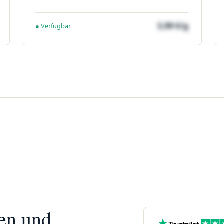
3,99 €/g
● Verfügbar
nen und