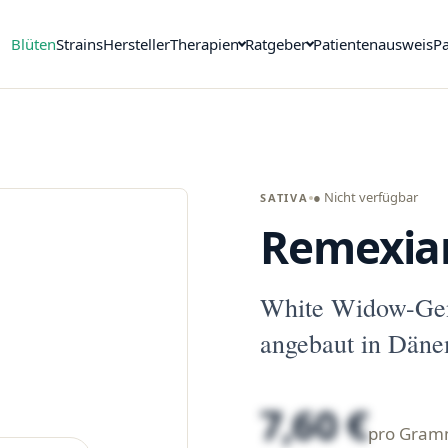
Blüten
Strains
Hersteller
Therapien
Ratgeber
Patientenausweis
Pa
● Nicht verfügbar
SATIVA
Remexia
White Widow-Ge
angebaut in Däne
7,60 €
pro Gra