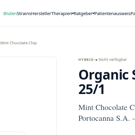
Blüten
Strains
Hersteller
Therapien
Ratgeber
Patientenausweis
Pa
Mint Chocolate Chip
● Nicht verfügbar
HYBRID
Organic
25/1
Mint Chocolate C
Portocanna S.A. 