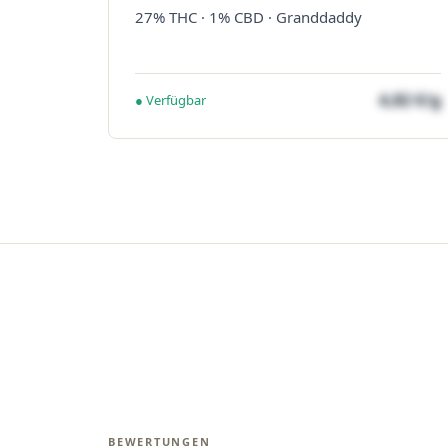
27% THC · 1% CBD · Granddaddy
4,82 €/g
● Verfügbar
BEWERTUNGEN