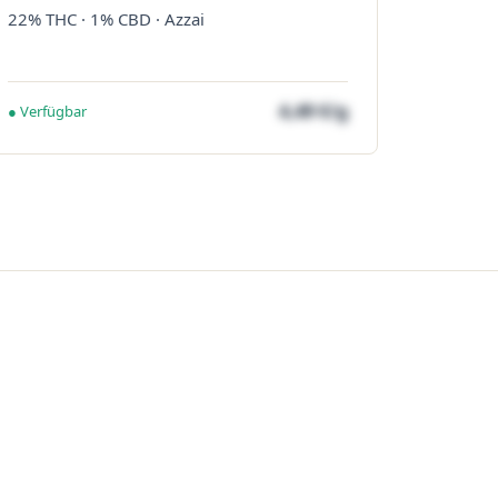
22% THC · 1% CBD · Azzai
4,49 €/g
● Verfügbar