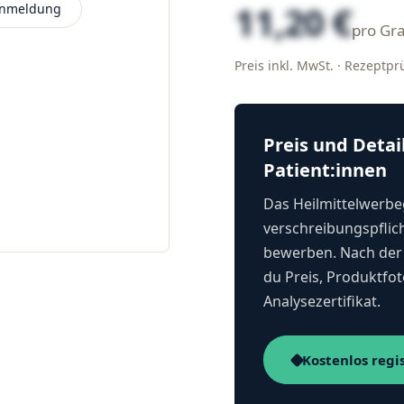
11,20 €
 Anmeldung
pro G
Preis inkl. MwSt. · Rezeptp
Preis und Detai
Patient:innen
Das Heilmittelwerbeg
verschreibungspflich
bewerben. Nach der 
du Preis, Produktfot
Analysezertifikat.
Kostenlos regi