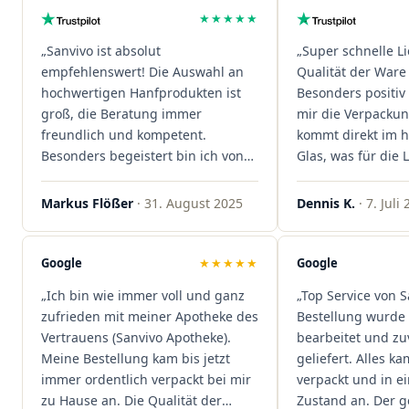
★★★★★
„Sanvivo ist absolut
„Super schnelle L
empfehlenswert! Die Auswahl an
Qualität der Ware 
hochwertigen Hanfprodukten ist
Besonders positiv 
groß, die Beratung immer
mir die Verpacku
freundlich und kompetent.
kommt direkt im 
Besonders begeistert bin ich von
Glas, was für die
der schnellen Rezeptannahme –
ist. Ich bestelle hi
alles läuft unkompliziert und
wieder!"
Markus Flößer
· 31. August 2025
Dennis K.
· 7. Juli
reibungslos. Auch die Lieferungen
sind extrem zügig, was mir jedes
Mal viel Zeit spart. Man merkt,
Google
★★★★★
Google
dass hier Qualität, Service und
„Ich bin wie immer voll und ganz
„Top Service von S
Kundenzufriedenheit an erster
zufrieden mit meiner Apotheke des
Bestellung wurde 
Stelle stehen. Vielen Dank an das
Vertrauens (Sanvivo Apotheke).
bearbeitet und zu
Team von Sanvivo – ich bin
Meine Bestellung kam bis jetzt
geliefert. Alles ka
rundum begeistert!"
immer ordentlich verpackt bei mir
verpackt und in 
zu Hause an. Die Qualität der
Zustand an. Der 