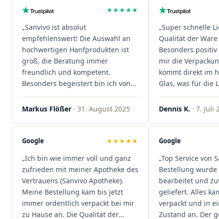
★★★★★
„Sanvivo ist absolut
„Super schnelle L
empfehlenswert! Die Auswahl an
Qualität der Ware 
hochwertigen Hanfprodukten ist
Besonders positiv 
groß, die Beratung immer
mir die Verpacku
freundlich und kompetent.
kommt direkt im 
Besonders begeistert bin ich von
Glas, was für die
der schnellen Rezeptannahme –
ist. Ich bestelle hi
alles läuft unkompliziert und
wieder!"
Markus Flößer
· 31. August 2025
Dennis K.
· 7. Juli
reibungslos. Auch die Lieferungen
sind extrem zügig, was mir jedes
Mal viel Zeit spart. Man merkt,
Google
★★★★★
Google
dass hier Qualität, Service und
„Ich bin wie immer voll und ganz
„Top Service von S
Kundenzufriedenheit an erster
zufrieden mit meiner Apotheke des
Bestellung wurde 
Stelle stehen. Vielen Dank an das
Vertrauens (Sanvivo Apotheke).
bearbeitet und zu
Team von Sanvivo – ich bin
Meine Bestellung kam bis jetzt
geliefert. Alles ka
rundum begeistert!"
immer ordentlich verpackt bei mir
verpackt und in 
zu Hause an. Die Qualität der
Zustand an. Der 