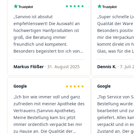
★★★★★
„Sanvivo ist absolut
„Super schnelle L
empfehlenswert! Die Auswahl an
Qualität der Ware 
hochwertigen Hanfprodukten ist
Besonders positiv 
groß, die Beratung immer
mir die Verpacku
freundlich und kompetent.
kommt direkt im 
Besonders begeistert bin ich von
Glas, was für die
der schnellen Rezeptannahme –
ist. Ich bestelle hi
alles läuft unkompliziert und
wieder!"
Markus Flößer
· 31. August 2025
Dennis K.
· 7. Juli
reibungslos. Auch die Lieferungen
sind extrem zügig, was mir jedes
Mal viel Zeit spart. Man merkt,
Google
★★★★★
Google
dass hier Qualität, Service und
„Ich bin wie immer voll und ganz
„Top Service von S
Kundenzufriedenheit an erster
zufrieden mit meiner Apotheke des
Bestellung wurde 
Stelle stehen. Vielen Dank an das
Vertrauens (Sanvivo Apotheke).
bearbeitet und zu
Team von Sanvivo – ich bin
Meine Bestellung kam bis jetzt
geliefert. Alles ka
rundum begeistert!"
immer ordentlich verpackt bei mir
verpackt und in 
zu Hause an. Die Qualität der
Zustand an. Der 