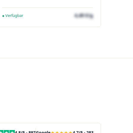
4,49 €/g
● Verfügbar
★★★★★
4,8/5 · 897
Google
4,7/5 · 283