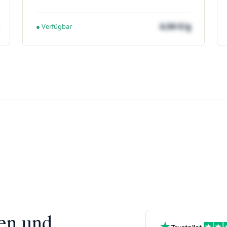
4,04 €/g
● Verfügbar
nen und