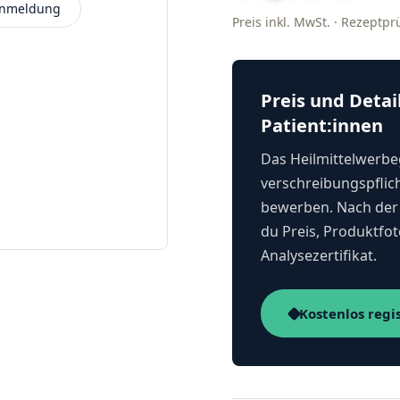
 Anmeldung
Preis inkl. MwSt. · Rezeptp
Preis und Detai
Patient:innen
Das Heilmittelwerbeg
verschreibungspflich
bewerben. Nach der 
du Preis, Produktfot
Analysezertifikat.
Kostenlos regi