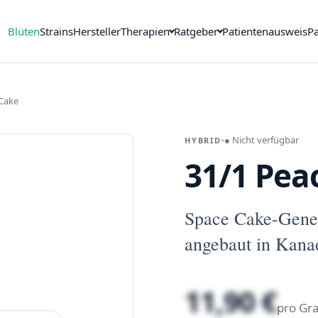
Blüten
Strains
Hersteller
Therapien
Ratgeber
Patientenausweis
Pa
 Cake
● Nicht verfügbar
HYBRID
31/1 Pea
Space Cake-Genet
angebaut in Kana
11,90 €
pro G