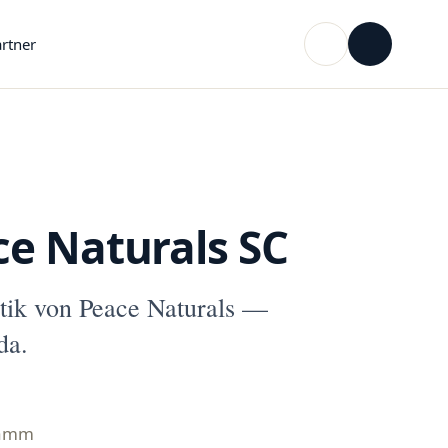
rtner
ce Naturals SC
ik von Peace Naturals —
da.
ramm