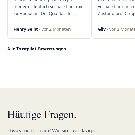
rundum begeistert!"
immer ordentlich verpackt bei mir
verpackt und in 
zu Hause an. Die Qualität der
Zustand an. Der 
Blüten ist auch immer auf einem
war unkomplizier
hohen Niveau, die Auswahl ist
professionell. Qua
Henry Seibt
· vor 2 Monaten
Gliv
· vor 2 Monat
groß und die Preise sind fair. Die
Kundenzufriedenh
Blüten werden hier auch
auf ganzer Linie.
ordentlich gelagert, ich hatte nur
klare 5 Sterne!"
Alle Trustpilot-Bewertungen
gute bis sehr gute Qualität. Ich
bestelle hier schon länger und
kann die Sanvivo Apotheke nur
jedem empfehlen. Macht weiter
so."
Häufige Fragen.
Etwas nicht dabei? Wir sind werktags