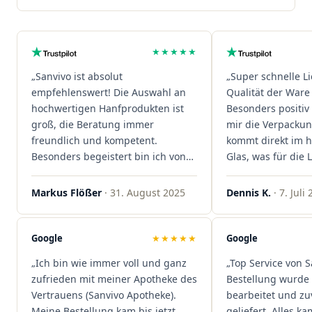
★★★★★
„Sanvivo ist absolut
„Super schnelle L
empfehlenswert! Die Auswahl an
Qualität der Ware 
hochwertigen Hanfprodukten ist
Besonders positiv 
groß, die Beratung immer
mir die Verpacku
freundlich und kompetent.
kommt direkt im 
Besonders begeistert bin ich von
Glas, was für die
der schnellen Rezeptannahme –
ist. Ich bestelle hi
alles läuft unkompliziert und
wieder!"
Markus Flößer
· 31. August 2025
Dennis K.
· 7. Juli
reibungslos. Auch die Lieferungen
sind extrem zügig, was mir jedes
Mal viel Zeit spart. Man merkt,
Google
★★★★★
Google
dass hier Qualität, Service und
„Ich bin wie immer voll und ganz
„Top Service von S
Kundenzufriedenheit an erster
zufrieden mit meiner Apotheke des
Bestellung wurde 
Stelle stehen. Vielen Dank an das
Vertrauens (Sanvivo Apotheke).
bearbeitet und zu
Team von Sanvivo – ich bin
Meine Bestellung kam bis jetzt
geliefert. Alles ka