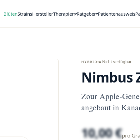
Blüten
Strains
Hersteller
Therapien
Ratgeber
Patientenausweis
Pa
● Nicht verfügbar
HYBRID
Nimbus Z
Zour Apple-Genet
angebaut in Kana
10,00 €
pro G