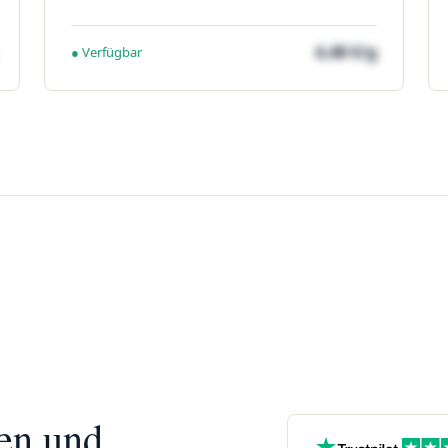
4,48 €/g
● Verfügbar
nen und