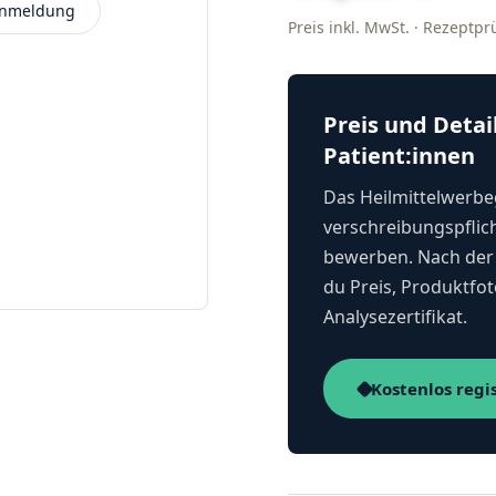
 Anmeldung
Preis inkl. MwSt. · Rezeptp
Preis und Detai
Patient:innen
Das Heilmittelwerbeg
verschreibungspflich
bewerben. Nach der 
du Preis, Produktfot
Analysezertifikat.
Kostenlos regi