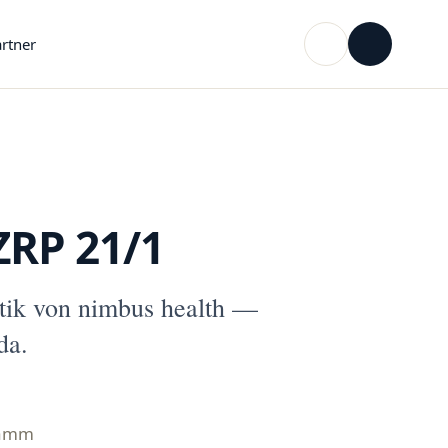
rtner
RP 21/1
ik von nimbus health —
da.
ramm