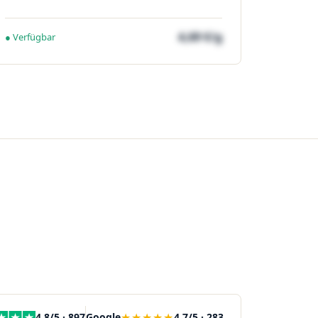
4,69 €/g
● Verfügbar
★★★★★
4,8/5 · 897
Google
4,7/5 · 283