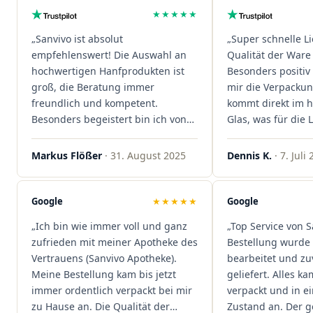
★★★★★
„Sanvivo ist absolut
„Super schnelle L
empfehlenswert! Die Auswahl an
Qualität der Ware 
hochwertigen Hanfprodukten ist
Besonders positiv 
groß, die Beratung immer
mir die Verpacku
freundlich und kompetent.
kommt direkt im 
Besonders begeistert bin ich von
Glas, was für die
der schnellen Rezeptannahme –
ist. Ich bestelle hi
alles läuft unkompliziert und
wieder!"
Markus Flößer
· 31. August 2025
Dennis K.
· 7. Juli
reibungslos. Auch die Lieferungen
sind extrem zügig, was mir jedes
Mal viel Zeit spart. Man merkt,
Google
★★★★★
Google
dass hier Qualität, Service und
„Ich bin wie immer voll und ganz
„Top Service von S
Kundenzufriedenheit an erster
zufrieden mit meiner Apotheke des
Bestellung wurde 
Stelle stehen. Vielen Dank an das
Vertrauens (Sanvivo Apotheke).
bearbeitet und zu
Team von Sanvivo – ich bin
Meine Bestellung kam bis jetzt
geliefert. Alles ka
rundum begeistert!"
immer ordentlich verpackt bei mir
verpackt und in 
zu Hause an. Die Qualität der
Zustand an. Der 