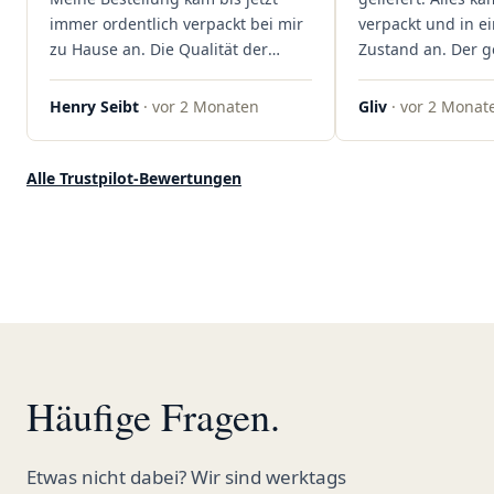
rundum begeistert!"
immer ordentlich verpackt bei mir
verpackt und in 
zu Hause an. Die Qualität der
Zustand an. Der 
Blüten ist auch immer auf einem
war unkomplizier
hohen Niveau, die Auswahl ist
professionell. Qua
Henry Seibt
· vor 2 Monaten
Gliv
· vor 2 Monat
groß und die Preise sind fair. Die
Kundenzufriedenh
Blüten werden hier auch
auf ganzer Linie.
ordentlich gelagert, ich hatte nur
klare 5 Sterne!"
Alle Trustpilot-Bewertungen
gute bis sehr gute Qualität. Ich
bestelle hier schon länger und
kann die Sanvivo Apotheke nur
jedem empfehlen. Macht weiter
so."
Häufige Fragen.
Etwas nicht dabei? Wir sind werktags