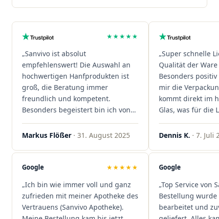
★★★★★
„Sanvivo ist absolut
„Super schnelle L
empfehlenswert! Die Auswahl an
Qualität der Ware 
hochwertigen Hanfprodukten ist
Besonders positiv 
groß, die Beratung immer
mir die Verpacku
freundlich und kompetent.
kommt direkt im 
Besonders begeistert bin ich von
Glas, was für die
der schnellen Rezeptannahme –
ist. Ich bestelle hi
alles läuft unkompliziert und
wieder!"
Markus Flößer
· 31. August 2025
Dennis K.
· 7. Juli
reibungslos. Auch die Lieferungen
sind extrem zügig, was mir jedes
Mal viel Zeit spart. Man merkt,
Google
★★★★★
Google
dass hier Qualität, Service und
„Ich bin wie immer voll und ganz
„Top Service von S
Kundenzufriedenheit an erster
zufrieden mit meiner Apotheke des
Bestellung wurde 
Stelle stehen. Vielen Dank an das
Vertrauens (Sanvivo Apotheke).
bearbeitet und zu
Team von Sanvivo – ich bin
Meine Bestellung kam bis jetzt
geliefert. Alles ka