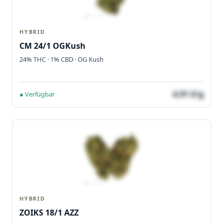
HYBRID
CM 24/1 OGKush
24% THC · 1% CBD · OG Kush
4,91 €/g
● Verfügbar
HYBRID
ZOIKS 18/1 AZZ