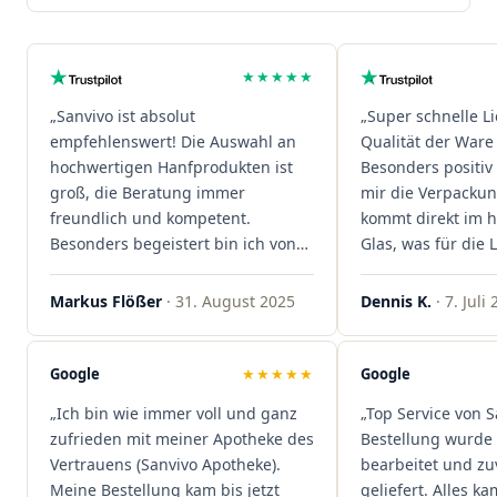
★★★★★
„Sanvivo ist absolut
„Super schnelle L
empfehlenswert! Die Auswahl an
Qualität der Ware 
hochwertigen Hanfprodukten ist
Besonders positiv 
groß, die Beratung immer
mir die Verpacku
freundlich und kompetent.
kommt direkt im 
Besonders begeistert bin ich von
Glas, was für die
der schnellen Rezeptannahme –
ist. Ich bestelle hi
alles läuft unkompliziert und
wieder!"
Markus Flößer
· 31. August 2025
Dennis K.
· 7. Juli
reibungslos. Auch die Lieferungen
sind extrem zügig, was mir jedes
Mal viel Zeit spart. Man merkt,
Google
★★★★★
Google
dass hier Qualität, Service und
„Ich bin wie immer voll und ganz
„Top Service von S
Kundenzufriedenheit an erster
zufrieden mit meiner Apotheke des
Bestellung wurde 
Stelle stehen. Vielen Dank an das
Vertrauens (Sanvivo Apotheke).
bearbeitet und zu
Team von Sanvivo – ich bin
Meine Bestellung kam bis jetzt
geliefert. Alles ka