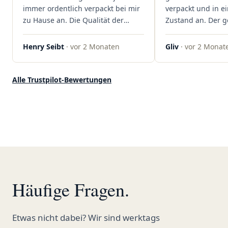
rundum begeistert!"
immer ordentlich verpackt bei mir
verpackt und in 
zu Hause an. Die Qualität der
Zustand an. Der 
Blüten ist auch immer auf einem
war unkomplizier
hohen Niveau, die Auswahl ist
professionell. Qua
Henry Seibt
· vor 2 Monaten
Gliv
· vor 2 Monat
groß und die Preise sind fair. Die
Kundenzufriedenh
Blüten werden hier auch
auf ganzer Linie.
ordentlich gelagert, ich hatte nur
klare 5 Sterne!"
Alle Trustpilot-Bewertungen
gute bis sehr gute Qualität. Ich
bestelle hier schon länger und
kann die Sanvivo Apotheke nur
jedem empfehlen. Macht weiter
so."
Häufige Fragen.
Etwas nicht dabei? Wir sind werktags