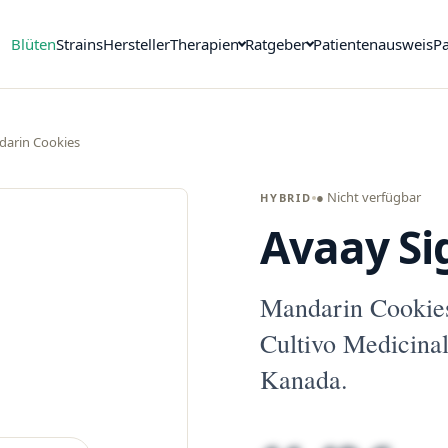
Blüten
Strains
Hersteller
Therapien
Ratgeber
Patientenausweis
Pa
darin Cookies
● Nicht verfügbar
HYBRID
Avaay Si
Mandarin Cookie
Cultivo Medicina
Kanada.