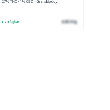
27% THC · 1% CBD · Granddaddy
4,82 €/g
● Verfügbar