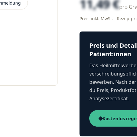
11,49 €
 Anmeldung
pro G
Preis inkl. MwSt. · Rezeptp
Preis und Detai
Patient:innen
Das Heilmittelwerbeg
verschreibungspflich
bewerben. Nach der 
du Preis, Produktfot
Analysezertifikat.
Kostenlos regi