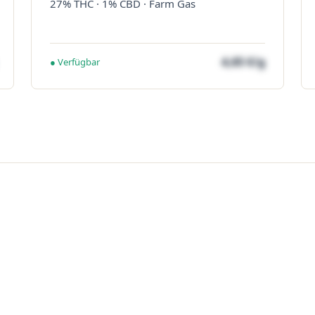
27% THC · 1% CBD · Farm Gas
4,65 €/g
● Verfügbar