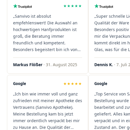
★★★★★
„Sanvivo ist absolut
„Super schnelle L
empfehlenswert! Die Auswahl an
Qualität der Ware 
hochwertigen Hanfprodukten ist
Besonders positiv 
groß, die Beratung immer
mir die Verpacku
freundlich und kompetent.
kommt direkt im 
Besonders begeistert bin ich von
Glas, was für die
der schnellen Rezeptannahme –
ist. Ich bestelle hi
alles läuft unkompliziert und
wieder!"
Markus Flößer
· 31. August 2025
Dennis K.
· 7. Juli
reibungslos. Auch die Lieferungen
sind extrem zügig, was mir jedes
Mal viel Zeit spart. Man merkt,
Google
★★★★★
Google
dass hier Qualität, Service und
„Ich bin wie immer voll und ganz
„Top Service von S
Kundenzufriedenheit an erster
zufrieden mit meiner Apotheke des
Bestellung wurde 
Stelle stehen. Vielen Dank an das
Vertrauens (Sanvivo Apotheke).
bearbeitet und zu
Team von Sanvivo – ich bin
Meine Bestellung kam bis jetzt
geliefert. Alles ka
rundum begeistert!"
immer ordentlich verpackt bei mir
verpackt und in 
zu Hause an. Die Qualität der
Zustand an. Der 