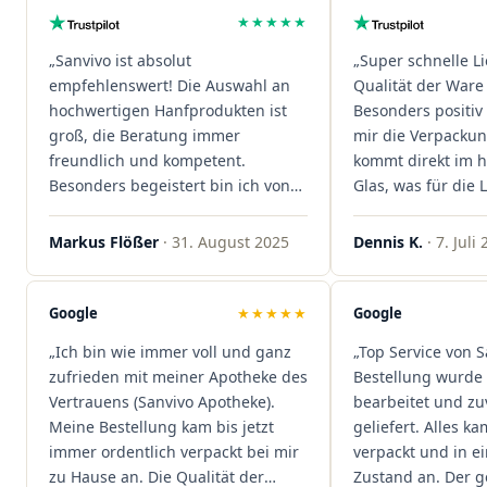
★★★★★
„Sanvivo ist absolut
„Super schnelle L
empfehlenswert! Die Auswahl an
Qualität der Ware 
hochwertigen Hanfprodukten ist
Besonders positiv 
groß, die Beratung immer
mir die Verpacku
freundlich und kompetent.
kommt direkt im 
Besonders begeistert bin ich von
Glas, was für die
der schnellen Rezeptannahme –
ist. Ich bestelle hi
alles läuft unkompliziert und
wieder!"
Markus Flößer
· 31. August 2025
Dennis K.
· 7. Juli
reibungslos. Auch die Lieferungen
sind extrem zügig, was mir jedes
Mal viel Zeit spart. Man merkt,
Google
★★★★★
Google
dass hier Qualität, Service und
„Ich bin wie immer voll und ganz
„Top Service von S
Kundenzufriedenheit an erster
zufrieden mit meiner Apotheke des
Bestellung wurde 
Stelle stehen. Vielen Dank an das
Vertrauens (Sanvivo Apotheke).
bearbeitet und zu
Team von Sanvivo – ich bin
Meine Bestellung kam bis jetzt
geliefert. Alles ka
rundum begeistert!"
immer ordentlich verpackt bei mir
verpackt und in 
zu Hause an. Die Qualität der
Zustand an. Der 