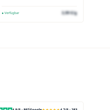
3,99 €/g
● Verfügbar
★★★★★
4,8/5 · 897
Google
4,7/5 · 283