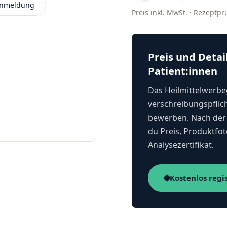
 Anmeldung
Preis inkl. MwSt. · Rezeptp
Preis und Detai
Patient:innen
Das Heilmittelwerbeg
verschreibungspflich
bewerben. Nach der 
du Preis, Produktfot
Analysezertifikat.
Kostenlos regi