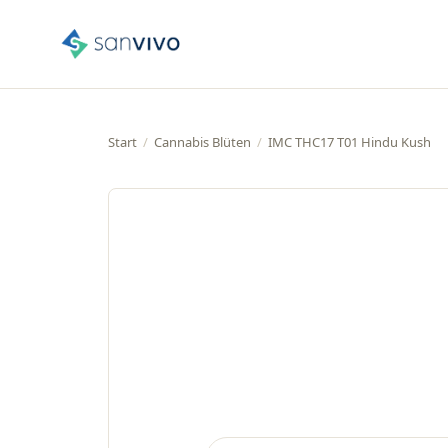
Start
/
Cannabis Blüten
/
IMC THC17 T01 Hindu Kush