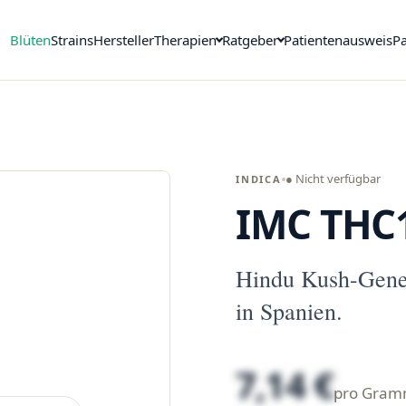
Blüten
Strains
Hersteller
Therapien
Ratgeber
Patientenausweis
Pa
● Nicht verfügbar
INDICA
IMC THC
Hindu Kush-Gene
in Spanien.
7,14 €
pro Gra