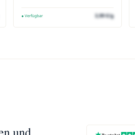
3,99 €/g
● Verfügbar
nen und