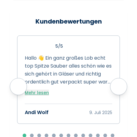
Kundenbewertungen
5/5
Hallo 👋 Ein ganz großes Lob echt
S
top Spitze Sauber alles schön wie es
s
sich gehört in Gläser und richtig
s
ordentlich gut verpackt super ware
w
super Preise super Leistung Spitze
Mehr lesen
vielen dank das euch gibt 👍
A
Bewertung 15/10 👍👍👍
Andi Wolf
9. Juli 2025