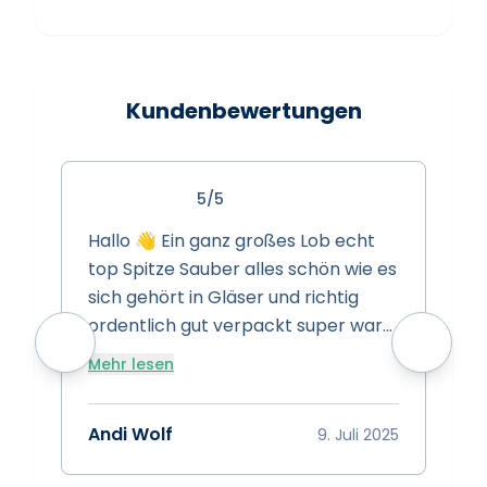
Kundenbewertungen
5/5
Hallo 👋 Ein ganz großes Lob echt
S
top Spitze Sauber alles schön wie es
s
sich gehört in Gläser und richtig
s
ordentlich gut verpackt super ware
w
super Preise super Leistung Spitze
Mehr lesen
vielen dank das euch gibt 👍
A
Bewertung 15/10 👍👍👍
Andi Wolf
9. Juli 2025