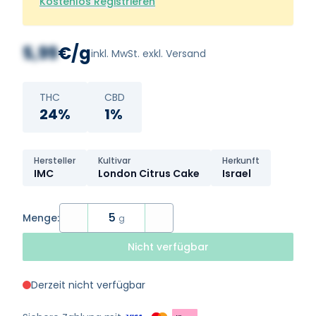
Kostenlos Registrieren
5,99
€/g
inkl. MwSt. exkl. Versand
THC
CBD
24%
1%
Hersteller
Kultivar
Herkunft
IMC
London Citrus Cake
Israel
5
Menge:
g
Nicht verfügbar
Derzeit nicht verfügbar