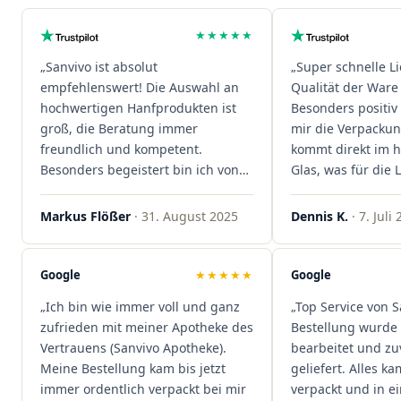
★★★★★
„Sanvivo ist absolut
„Super schnelle L
empfehlenswert! Die Auswahl an
Qualität der Ware 
hochwertigen Hanfprodukten ist
Besonders positiv 
groß, die Beratung immer
mir die Verpacku
freundlich und kompetent.
kommt direkt im 
Besonders begeistert bin ich von
Glas, was für die
der schnellen Rezeptannahme –
ist. Ich bestelle hi
alles läuft unkompliziert und
wieder!"
Markus Flößer
· 31. August 2025
Dennis K.
· 7. Juli
reibungslos. Auch die Lieferungen
sind extrem zügig, was mir jedes
Mal viel Zeit spart. Man merkt,
Google
★★★★★
Google
dass hier Qualität, Service und
„Ich bin wie immer voll und ganz
„Top Service von S
Kundenzufriedenheit an erster
zufrieden mit meiner Apotheke des
Bestellung wurde 
Stelle stehen. Vielen Dank an das
Vertrauens (Sanvivo Apotheke).
bearbeitet und zu
Team von Sanvivo – ich bin
Meine Bestellung kam bis jetzt
geliefert. Alles ka
rundum begeistert!"
immer ordentlich verpackt bei mir
verpackt und in 