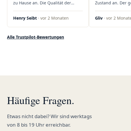
zu Hause an. Die Qualität der
Zustand an. Der 
Blüten ist auch immer auf einem
war unkomplizier
hohen Niveau, die Auswahl ist
professionell. Qua
Henry Seibt
· vor 2 Monaten
Gliv
· vor 2 Monat
groß und die Preise sind fair. Die
Kundenzufriedenh
Blüten werden hier auch
auf ganzer Linie.
ordentlich gelagert, ich hatte nur
klare 5 Sterne!"
Alle Trustpilot-Bewertungen
gute bis sehr gute Qualität. Ich
bestelle hier schon länger und
kann die Sanvivo Apotheke nur
jedem empfehlen. Macht weiter
so."
Häufige Fragen.
Etwas nicht dabei? Wir sind werktags
von 8 bis 19 Uhr erreichbar.