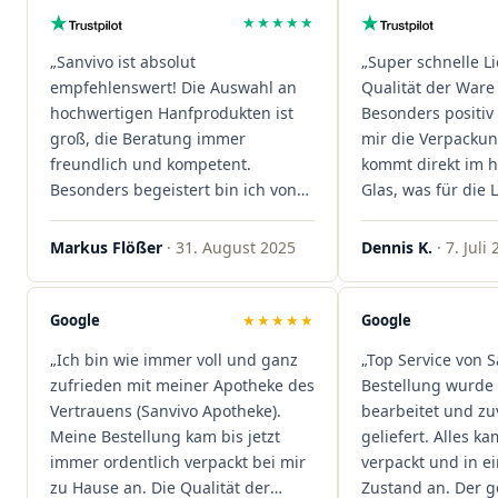
★★★★★
„Sanvivo ist absolut
„Super schnelle L
empfehlenswert! Die Auswahl an
Qualität der Ware 
hochwertigen Hanfprodukten ist
Besonders positiv 
groß, die Beratung immer
mir die Verpacku
freundlich und kompetent.
kommt direkt im 
Besonders begeistert bin ich von
Glas, was für die
der schnellen Rezeptannahme –
ist. Ich bestelle hi
alles läuft unkompliziert und
wieder!"
Markus Flößer
· 31. August 2025
Dennis K.
· 7. Juli
reibungslos. Auch die Lieferungen
sind extrem zügig, was mir jedes
Mal viel Zeit spart. Man merkt,
Google
★★★★★
Google
dass hier Qualität, Service und
„Ich bin wie immer voll und ganz
„Top Service von S
Kundenzufriedenheit an erster
zufrieden mit meiner Apotheke des
Bestellung wurde 
Stelle stehen. Vielen Dank an das
Vertrauens (Sanvivo Apotheke).
bearbeitet und zu
Team von Sanvivo – ich bin
Meine Bestellung kam bis jetzt
geliefert. Alles ka
rundum begeistert!"
immer ordentlich verpackt bei mir
verpackt und in 
zu Hause an. Die Qualität der
Zustand an. Der 