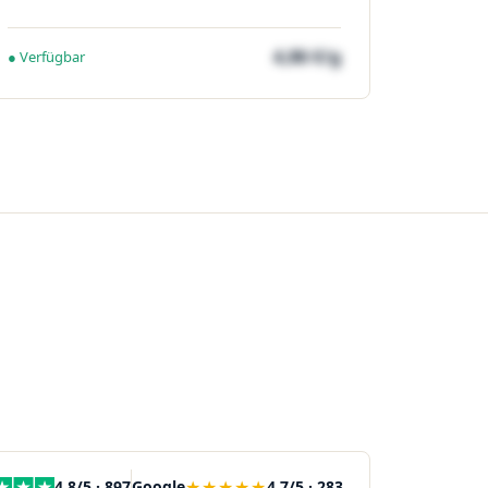
4,86 €/g
● Verfügbar
★★★★★
4,8/5 · 897
Google
4,7/5 · 283