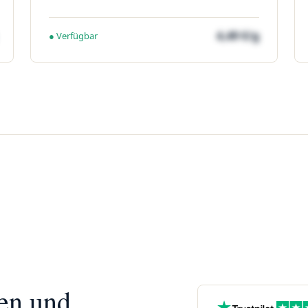
4,49 €/g
● Verfügbar
nen und