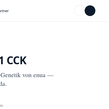
rtner
1 CCK
-Genetik von enua —
da.
mm