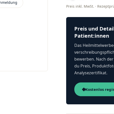
 Anmeldung
Preis inkl. MwSt. · Rezeptp
Preis und Detai
Patient:innen
Das Heilmittelwerbeg
verschreibungspflich
bewerben. Nach der 
du Preis, Produktfot
Analysezertifikat.
Kostenlos regi