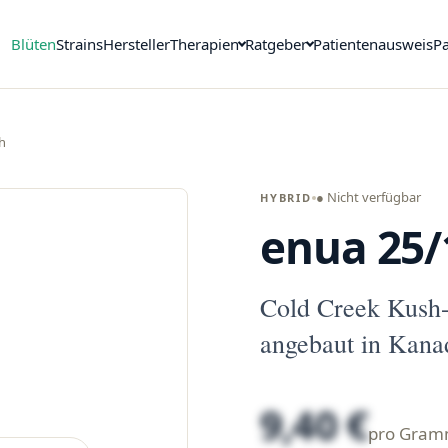
Blüten
Strains
Hersteller
Therapien
Ratgeber
Patientenausweis
Pa
h
● Nicht verfügbar
HYBRID
enua 25/
Cold Creek Kush
angebaut in Kana
9,40 €
pro Gra