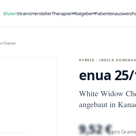
Blüten
Strains
Hersteller
Therapien
Ratgeber
Patientenausweis
Pa
w Cheese
HYBRID - INDICA DOMINA
enua 25/
White Widow Che
angebaut in Kana
9,52 €
pro Gra