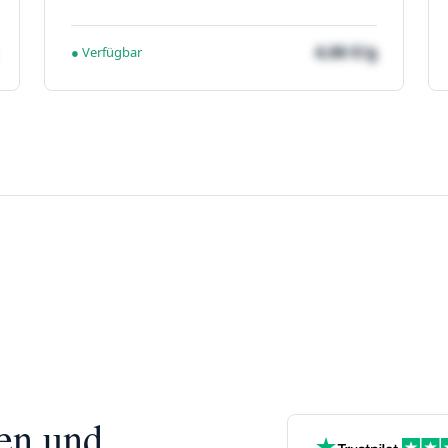
4,66 €/g
● Verfügbar
nen und