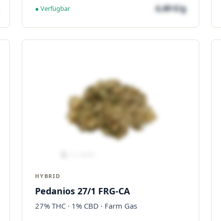
4,49 €/g
● Verfügbar
HYBRID
Pedanios 27/1 FRG-CA
27% THC · 1% CBD · Farm Gas