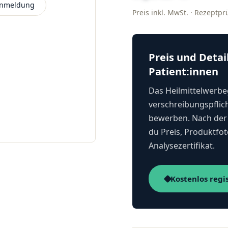
 Anmeldung
Preis inkl. MwSt. · Rezeptp
Preis und Detai
Patient:innen
Das Heilmittelwerbeg
verschreibungspflich
bewerben. Nach der 
du Preis, Produktfot
Analysezertifikat.
Kostenlos regi