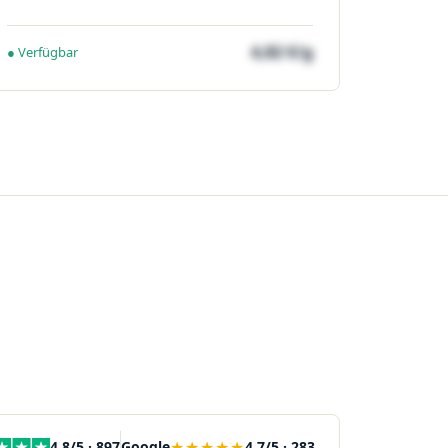
4,82 €/g
● Verfügbar
★★★★★
4,8/5 · 897
Google
4,7/5 · 283