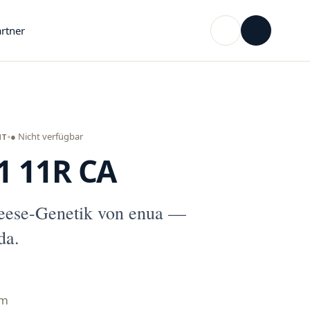
rtner
● Nicht verfügbar
NT
1 11R CA
ese-Genetik von enua —
da.
mm