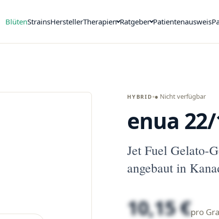
Blüten
Strains
Hersteller
Therapien
Ratgeber
Patientenausweis
Pa
● Nicht verfügbar
HYBRID
enua 22/
Jet Fuel Gelato-
angebaut in Kana
10,15 €
pro G