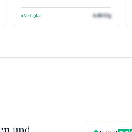
4,48 €/g
● Verfügbar
nen und