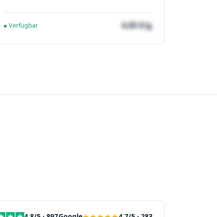
4,65 €/g
● Verfügbar
★★★★★
4,8/5 · 897
Google
4,7/5 · 283