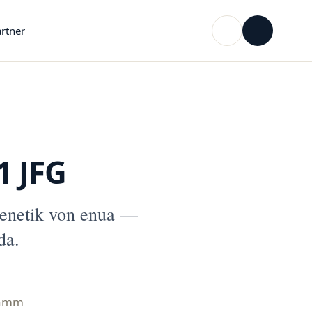
rtner
1 JFG
Genetik von enua —
da.
ramm