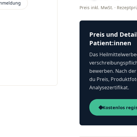
 Anmeldung
Preis inkl. MwSt. · Rezeptp
Preis und Detai
Patient:innen
Das Heilmittelwerbeg
verschreibungspflich
bewerben. Nach der 
du Preis, Produktfot
Analysezertifikat.
Kostenlos regi