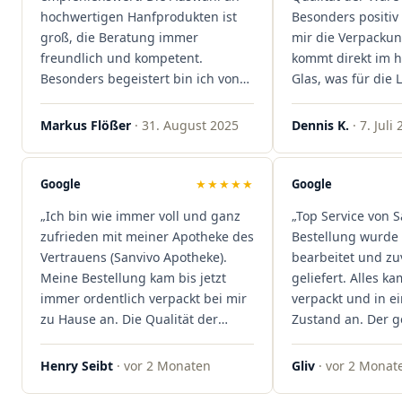
hochwertigen Hanfprodukten ist
Besonders positiv 
groß, die Beratung immer
mir die Verpacku
freundlich und kompetent.
kommt direkt im 
Besonders begeistert bin ich von
Glas, was für die
der schnellen Rezeptannahme –
ist. Ich bestelle hi
alles läuft unkompliziert und
wieder!"
Markus Flößer
· 31. August 2025
Dennis K.
· 7. Juli
reibungslos. Auch die Lieferungen
sind extrem zügig, was mir jedes
Mal viel Zeit spart. Man merkt,
Google
★★★★★
Google
dass hier Qualität, Service und
„Ich bin wie immer voll und ganz
„Top Service von S
Kundenzufriedenheit an erster
zufrieden mit meiner Apotheke des
Bestellung wurde 
Stelle stehen. Vielen Dank an das
Vertrauens (Sanvivo Apotheke).
bearbeitet und zu
Team von Sanvivo – ich bin
Meine Bestellung kam bis jetzt
geliefert. Alles ka
rundum begeistert!"
immer ordentlich verpackt bei mir
verpackt und in 
zu Hause an. Die Qualität der
Zustand an. Der 
Blüten ist auch immer auf einem
war unkomplizier
hohen Niveau, die Auswahl ist
professionell. Qua
Henry Seibt
· vor 2 Monaten
Gliv
· vor 2 Monat
groß und die Preise sind fair. Die
Kundenzufriedenh
Blüten werden hier auch
auf ganzer Linie.