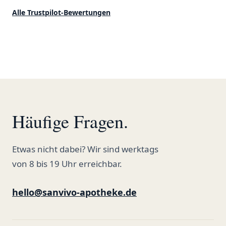
ordentlich gelagert, ich hatte nur
klare 5 Sterne!"
Alle Trustpilot-Bewertungen
gute bis sehr gute Qualität. Ich
bestelle hier schon länger und
kann die Sanvivo Apotheke nur
jedem empfehlen. Macht weiter
so."
Häufige Fragen.
Etwas nicht dabei? Wir sind werktags
von 8 bis 19 Uhr erreichbar.
hello@sanvivo-apotheke.de