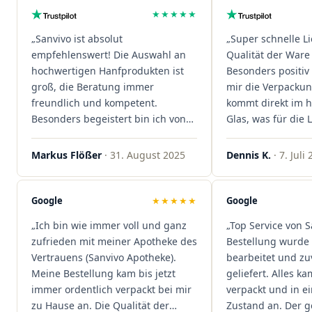
★★★★★
„Sanvivo ist absolut
„Super schnelle L
empfehlenswert! Die Auswahl an
Qualität der Ware 
hochwertigen Hanfprodukten ist
Besonders positiv 
groß, die Beratung immer
mir die Verpacku
freundlich und kompetent.
kommt direkt im 
Besonders begeistert bin ich von
Glas, was für die
der schnellen Rezeptannahme –
ist. Ich bestelle hi
alles läuft unkompliziert und
wieder!"
Markus Flößer
· 31. August 2025
Dennis K.
· 7. Juli
reibungslos. Auch die Lieferungen
sind extrem zügig, was mir jedes
Mal viel Zeit spart. Man merkt,
Google
★★★★★
Google
dass hier Qualität, Service und
„Ich bin wie immer voll und ganz
„Top Service von S
Kundenzufriedenheit an erster
zufrieden mit meiner Apotheke des
Bestellung wurde 
Stelle stehen. Vielen Dank an das
Vertrauens (Sanvivo Apotheke).
bearbeitet und zu
Team von Sanvivo – ich bin
Meine Bestellung kam bis jetzt
geliefert. Alles ka
rundum begeistert!"
immer ordentlich verpackt bei mir
verpackt und in 
zu Hause an. Die Qualität der
Zustand an. Der 