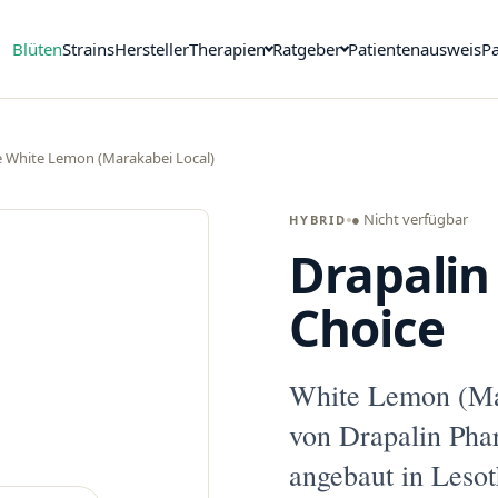
Blüten
Strains
Hersteller
Therapien
Ratgeber
Patientenausweis
Pa
e White Lemon (Marakabei Local)
● Nicht verfügbar
HYBRID
Drapalin
Choice
White Lemon (Ma
von Drapalin Ph
angebaut in Lesot