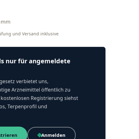
ramm
rüfung und Versand inklusive
ls nur für angemeldete
esetz verbietet uns,
tige Arzneimittel öffentlich zu
kostenlosen Registrierung siehst
os, Terpenprofil und
strieren
Anmelden