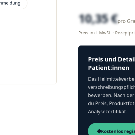
 Anmeldung
10,35 €
pro G
Preis inkl. MwSt. · Rezeptp
Preis und Detai
Patient:innen
Das Heilmittelwerbeg
verschreibungspflich
bewerben. Nach der 
du Preis, Produktfot
Analysezertifikat.
Kostenlos regi