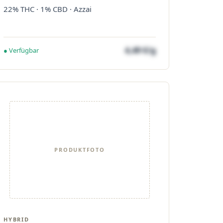
22% THC · 1% CBD · Azzai
4,49 €/g
● Verfügbar
PRODUKTFOTO
HYBRID