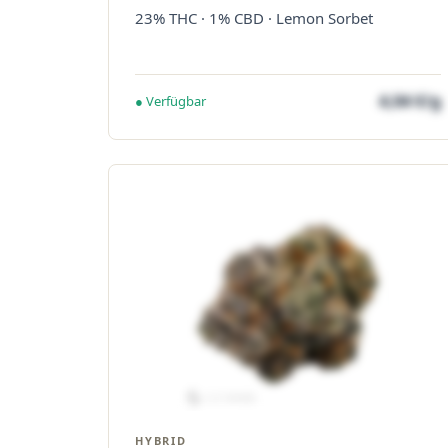
23% THC · 1% CBD · Lemon Sorbet
4,04 €/g
● Verfügbar
HYBRID