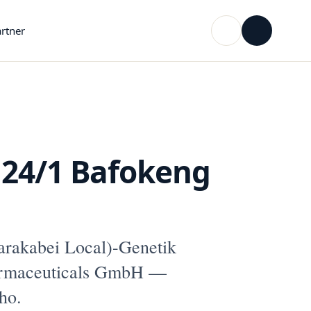
rtner
 24/1 Bafokeng
rakabei Local)-Genetik
armaceuticals GmbH —
ho.